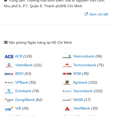
Trung tâm Thương mại Bình Điền, Đại lộ Nguyễn Văn Linh,
Khu phố 6, P.7, Quận 8, Thành phốHồ Chí Minh
Xem chi tiết
Văn phòng Ngân hàng tại Hồ Chí Minh
ACB
(126)
Vietcombank
(96)
VietinBank
(111)
Techcombank
(75)
BIDV
(63)
MSB
(39)
VPBank
(55)
Agribank
(152)
Eximbank
(74)
Sacombank
(102)
DongABank
(62)
NASB
(17)
VIB
(26)
VietABank
(30)