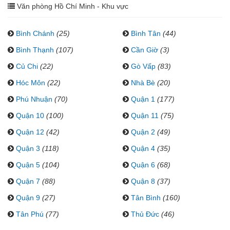
Văn phòng Hồ Chí Minh - Khu vực
Bình Chánh
(25)
Bình Tân
(44)
Bình Thạnh
(107)
Cần Giờ
(3)
Củ Chi
(22)
Gò Vấp
(83)
Hóc Môn
(22)
Nhà Bè
(20)
Phú Nhuận
(70)
Quận 1
(177)
Quận 10
(100)
Quận 11
(75)
Quận 12
(42)
Quận 2
(49)
Quận 3
(118)
Quận 4
(35)
Quận 5
(104)
Quận 6
(68)
Quận 7
(88)
Quận 8
(37)
Quận 9
(27)
Tân Bình
(160)
Tân Phú
(77)
Thủ Đức
(46)