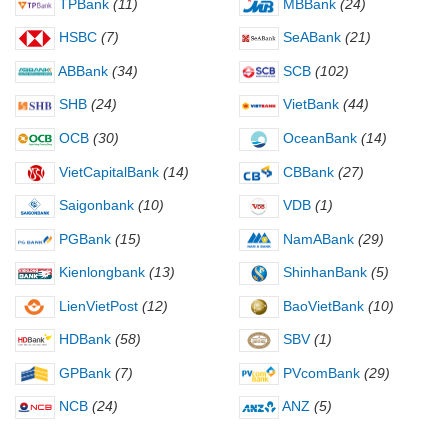
TPBank
(11)
MBBank
(24)
HSBC
(7)
SeABank
(21)
ABBank
(34)
SCB
(102)
SHB
(24)
VietBank
(44)
OCB
(30)
OceanBank
(14)
VietCapitalBank
(14)
CBBank
(27)
Saigonbank
(10)
VDB
(1)
PGBank
(15)
NamABank
(29)
Kienlongbank
(13)
ShinhanBank
(5)
LienVietPost
(12)
BaoVietBank
(10)
HDBank
(58)
SBV
(1)
GPBank
(7)
PVcomBank
(29)
NCB
(24)
ANZ
(5)