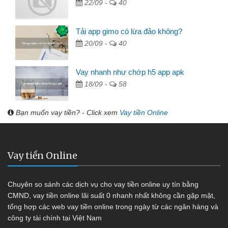
22/09 -
40
Tải app gimo có lừa đảo không?
20/09 -
40
Vay nhanh như chớp h5 app apk
18/09 -
58
Bạn muốn vay tiền? - Click xem
Vay tiền Online
Vay tiền Online
Chuyên so sánh các dịch vụ cho vay tiền online uy tín bằng
CMND, vay tiền online lãi suất 0 nhanh nhất không cần gặp mặt,
tổng hợp các web vay tiền online trong ngày từ các ngân hàng và
công ty tài chính tại Việt Nam