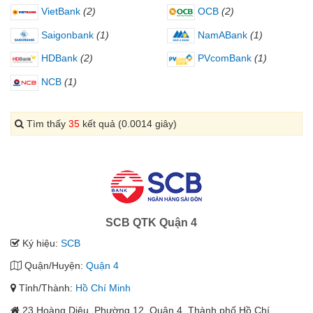
VietBank
(2)
OCB
(2)
Saigonbank
(1)
NamABank
(1)
HDBank
(2)
PVcomBank
(1)
NCB
(1)
Tìm thấy
35
kết quả (0.0014 giây)
SCB QTK Quận 4
Ký hiệu:
SCB
Quận/Huyện:
Quận 4
Tỉnh/Thành:
Hồ Chí Minh
23 Hoàng Diệu, Phường 12, Quận 4, Thành phố Hồ Chí