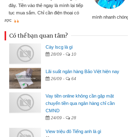
đến website qua bạn bè giới thiệu tôi
đã giải quyết được công việc của
mình nhanh chóng
th
Có thể bạn quan tâm?
Cày lscg là gì
28/09 -
10
Lãi suất ngân hàng Bảo Việt hiện nay
26/09 -
64
Vay tiền online không cần gặp mặt
chuyển tiền qua ngân hàng chỉ cần
CMND
24/09 -
28
View triệu đô Tiếng anh là gì