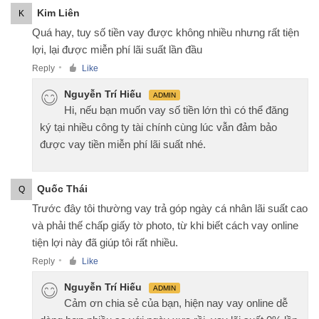
Kim Liên
K
Quá hay, tuy số tiền vay được không nhiều nhưng rất tiện
lợi, lại được miễn phí lãi suất lần đầu
Reply
Like
●
Nguyễn Trí Hiếu
ADMIN
Hi, nếu bạn muốn vay số tiền lớn thì có thể đăng
ký tại nhiều công ty tài chính cùng lúc vẫn đảm bảo
được vay tiền miễn phí lãi suất nhé.
Quốc Thái
Q
Trước đây tôi thường vay trả góp ngày cá nhân lãi suất cao
và phải thế chấp giấy tờ photo, từ khi biết cách vay online
tiện lợi này đã giúp tôi rất nhiều.
Reply
Like
●
Nguyễn Trí Hiếu
ADMIN
Cảm ơn chia sẻ của bạn, hiện nay vay online dễ