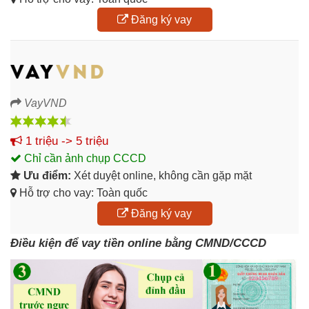
Đăng ký vay
VayVND
1 triệu -> 5 triệu
Chỉ cần ảnh chụp CCCD
Ưu điểm:
Xét duyệt online, không cần gặp mặt
Hỗ trợ cho vay: Toàn quốc
Đăng ký vay
Điều kiện để vay tiền online bằng CMND/CCCD