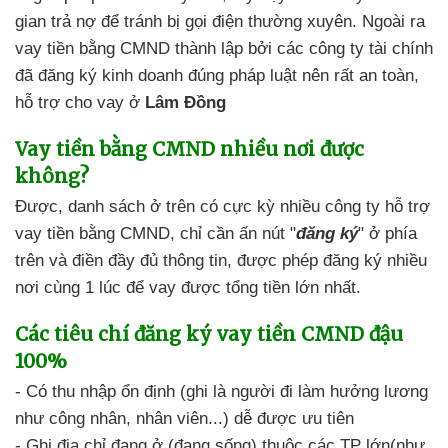
gian trả nợ
để tránh bị
gọi điện thường xuyên. Ngoài ra
vay tiền bằng CMND
thành lập bởi các công ty tài chính
đã đăng ký kinh doanh đúng pháp luật
nên
rất an toàn,
hỗ trợ cho vay ở
Lâm Đồng
Vay tiền bằng CMND
nhiều nơi được
không?
Được,
danh sách ở trên
có cực kỳ nhiều
công ty hỗ trợ
vay tiền bằng CMND
,
chỉ cần ấn nút "
đăng ký
"
ở phía
trên và điền đầy đủ thông tin,
được phép đăng ký nhiều
nơi cùng 1 lúc để
vay được tổng tiền lớn nhất.
Các tiêu chí
đăng ký vay tiền CMND đậu
100%
- Có thu nhập ổn định
(ghi là người đi làm hưởng lương
như công nhân,
nhân viên...) dễ được ưu tiên
- Ghi địa chỉ
đang ở (đang sống) thuộc
các TP lớn(như