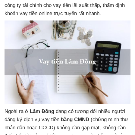
công ty tài chính
cho vay tiền lãi suất thấp,
thẩm định
khoản vay tiền online trực tuyến
rất nhanh.
Ngoài ra
ở
Lâm Đồng
đang có tương đối nhiều người
đăng ký
dịch vụ vay tiền
bằng CMND
(chứng minh thư
nhân dân
hoặc CCCD)
không cần gặp mặt,
không cần