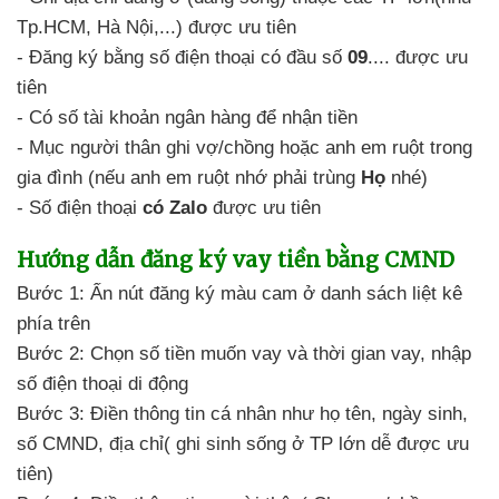
Tp.HCM,
Hà Nội,...) được ưu tiên
- Đăng ký
bằng số điện thoại
có đầu số
09
.... được ưu
tiên
- Có số tài khoản ngân hàng
để nhận tiền
- Mục người thân
ghi vợ/chồng hoặc
anh em ruột trong
gia đình (nếu anh em ruột
nhớ phải trùng
Họ
nhé)
- Số điện thoại
có Zalo
được ưu tiên
Hướng dẫn
đăng ký vay tiền bằng CMND
Bước 1: Ấn nút đăng ký màu cam
ở danh sách liệt kê
phía trên
Bước 2: Chọn số tiền muốn vay
và thời gian vay,
nhập
số điện thoại di động
Bước 3: Điền thông tin
cá nhân như họ tên,
ngày sinh,
số CMND, địa chỉ( ghi sinh sống ở TP lớn
dễ được ưu
tiên)