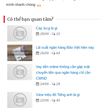
mình nhanh chóng
th
Có thể bạn quan tâm?
Cày lscg là gì
28/09 -
10
Lãi suất ngân hàng Bảo Việt hiện nay
26/09 -
64
Vay tiền online không cần gặp mặt
chuyển tiền qua ngân hàng chỉ cần
CMND
24/09 -
28
View triệu đô Tiếng anh là gì
22/09 -
40