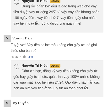
Nguyễn Trí Hiếu
ADMIN
Đúng rồi, phần lớn đều là các trang web cho vay
tiền duyệt vay tự động 24/7, vì vậy vay tiền không phân
biệt ngày đêm, vay tiền thứ 7, vay tiền ngày chủ nhật,
vay tiền ngày lễ... cũng được giải ngân nhé!
Vương Trần
V
Tuyệt vời! Vay tiền online mà không cần giấy tờ, sẽ giới
thiệu cho bạn bè
Reply
Like
●
Nguyễn Trí Hiếu
ADMIN
Cảm ơn bạn, đăng ký vay tiền không cần giấy tờ
gốc hay giấy tờ photo, quá trình vay 100% online không
cần gặp mặt là có tiền liền 24/24. Giờ đây chắc hẳn các
bạn đã biết vay tiền ở đâu uy tín an toàn nhất rồi.
Mỹ Duyên
M