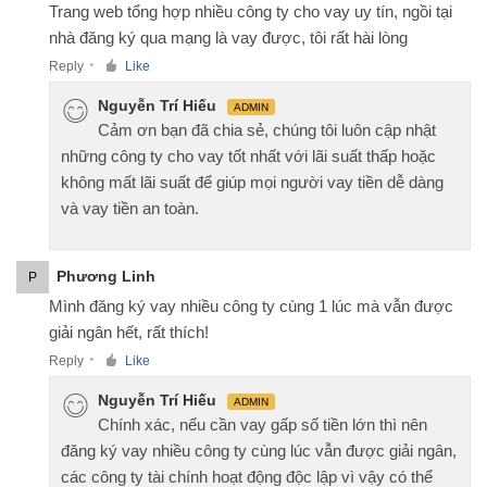
Trang web tổng hợp nhiều công ty cho vay uy tín, ngồi tại
nhà đăng ký qua mạng là vay được, tôi rất hài lòng
Reply
Like
●
Nguyễn Trí Hiếu
ADMIN
Cảm ơn bạn đã chia sẻ, chúng tôi luôn cập nhật
những công ty cho vay tốt nhất với lãi suất thấp hoặc
không mất lãi suất để giúp mọi người vay tiền dễ dàng
và vay tiền an toàn.
Phương Linh
P
Mình đăng ký vay nhiều công ty cùng 1 lúc mà vẫn được
giải ngân hết, rất thích!
Reply
Like
●
Nguyễn Trí Hiếu
ADMIN
Chính xác, nếu cần vay gấp số tiền lớn thì nên
đăng ký vay nhiều công ty cùng lúc vẫn được giải ngân,
các công ty tài chính hoạt động độc lập vì vậy có thể