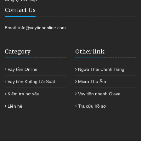
Contact Us
Email:
info@vaytienonline.com
Category
Other link
Vay tiền Online
Ngựa Thái Chính Hãng
Vay tiền Không Lãi Suất
Micro Thu Âm
Kiểm tra nợ xấu
Vay tiền nhanh Olava
Liên hệ
Tra cứu hồ sơ