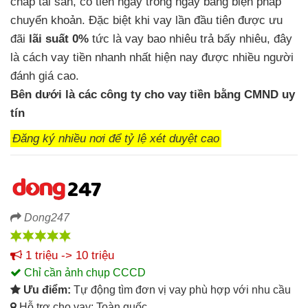
chấp tài sản,
có tiền ngay trong ngày
bằng biện pháp
chuyển khoản. Đặc biệt
khi vay lần đầu tiên được ưu
đãi
lãi suất 0%
tức là vay bao nhiêu trả bấy nhiêu,
đây
là cách vay tiền nhanh nhất hiện nay
được nhiều người
đánh giá cao.
Bên dưới là
các công ty cho vay tiền bằng CMND uy
tín
Đăng ký nhiều nơi để tỷ lệ xét duyệt cao
Dong247
1 triệu -> 10 triệu
Chỉ cần ảnh chụp CCCD
Ưu điểm:
Tự động tìm đơn vị vay phù hợp với nhu cầu
Hỗ trợ cho vay: Toàn quốc