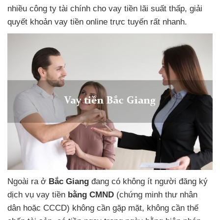
nhiều công ty tài chính
cho vay tiền lãi suất thấp,
giải
quyết khoản vay tiền online trực tuyến
rất nhanh.
Ngoài ra
ở
Bắc Giang
đang có không ít người đăng ký
dịch vụ vay tiền
bằng CMND
(chứng minh thư nhân
dân
hoặc CCCD)
không cần gặp mặt,
không cần thế