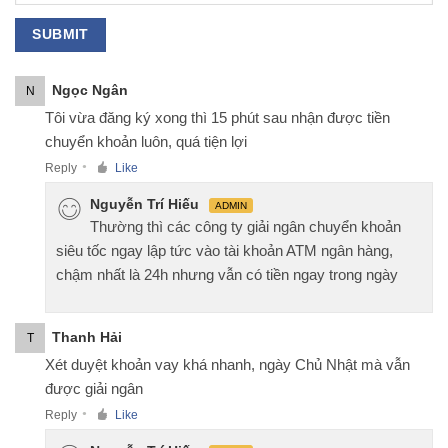
Ngọc Ngân
N
Tôi vừa đăng ký xong thì 15 phút sau nhận được tiền
chuyển khoản luôn, quá tiện lợi
Reply
Like
●
Nguyễn Trí Hiếu
ADMIN
Thường thì các công ty giải ngân chuyển khoản
siêu tốc ngay lập tức vào tài khoản ATM ngân hàng,
chậm nhất là 24h nhưng vẫn có tiền ngay trong ngày
Thanh Hải
T
Xét duyệt khoản vay khá nhanh, ngày Chủ Nhật mà vẫn
được giải ngân
Reply
Like
●