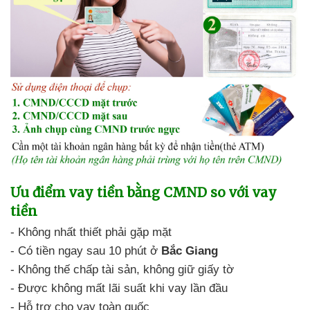
Ưu điểm
vay tiền bằng CMND so với vay
tiền
-
Không nhất thiết phải gặp mặt
-
Có tiền ngay sau 10 phút ở
Bắc Giang
-
Không thế chấp tài sản,
không giữ giấy tờ
- Được không mất lãi suất
khi vay lần đầu
- Hỗ trợ cho vay
toàn quốc