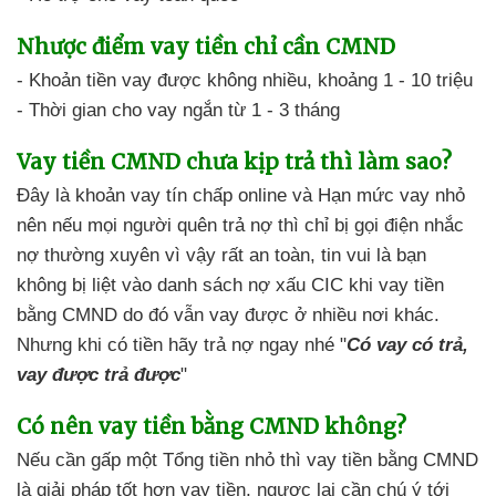
Nhược điểm
vay tiền chỉ cần CMND
- Khoản tiền vay
được không nhiều,
khoảng 1 - 10 triệu
- Thời gian cho vay ngắn
từ 1 - 3 tháng
Vay tiền CMND chưa kịp trả
thì làm sao?
Đây là khoản vay tín chấp online
và
Hạn mức vay nhỏ
nên nếu mọi người quên trả nợ
thì chỉ bị gọi điện nhắc
nợ
thường xuyên vì vậy rất an toàn
, tin vui là bạn
không bị liệt
vào danh sách nợ xấu CIC
khi vay tiền
bằng CMND
do đó
vẫn vay được
ở nhiều nơi khác.
Nhưng khi có tiền
hãy trả nợ ngay nhé "
Có vay có trả,
vay được trả được
"
Có nên
vay tiền bằng CMND không?
Nếu cần gấp một Tổng tiền nhỏ
thì vay tiền bằng CMND
là giải pháp tốt hơn
vay tiền, ngược lại
cần chú ý tới