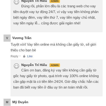
Nguyễn Trí Hiếu
ADMIN
Đúng rồi, phần lớn đều là các trang web cho vay
tiền duyệt vay tự động 24/7, vì vậy vay tiền không phân
biệt ngày đêm, vay tiền thứ 7, vay tiền ngày chủ nhật,
vay tiền ngày lễ... cũng được giải ngân nhé!
Vương Trần
V
Tuyệt vời! Vay tiền online mà không cần giấy tờ, sẽ giới
thiệu cho bạn bè
Reply
Like
●
Nguyễn Trí Hiếu
ADMIN
Cảm ơn bạn, đăng ký vay tiền không cần giấy tờ
gốc hay giấy tờ photo, quá trình vay 100% online không
cần gặp mặt là có tiền liền 24/24. Giờ đây chắc hẳn các
bạn đã biết vay tiền ở đâu uy tín an toàn nhất rồi.
Mỹ Duyên
M