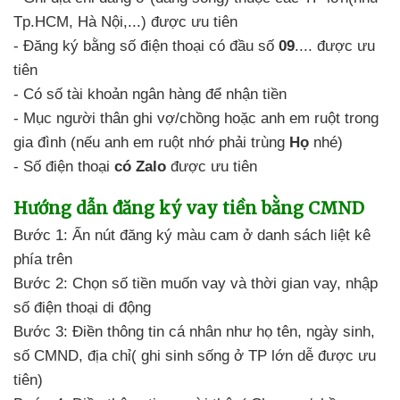
Tp.HCM,
Hà Nội,...) được ưu tiên
- Đăng ký
bằng số điện thoại
có đầu số
09
.... được ưu
tiên
- Có số tài khoản ngân hàng
để nhận tiền
- Mục người thân
ghi vợ/chồng hoặc
anh em ruột trong
gia đình (nếu anh em ruột
nhớ phải trùng
Họ
nhé)
- Số điện thoại
có Zalo
được ưu tiên
Hướng dẫn
đăng ký vay tiền bằng CMND
Bước 1: Ấn nút đăng ký màu cam
ở danh sách liệt kê
phía trên
Bước 2: Chọn số tiền muốn vay
và thời gian vay,
nhập
số điện thoại di động
Bước 3: Điền thông tin
cá nhân như họ tên,
ngày sinh,
số CMND, địa chỉ( ghi sinh sống ở TP lớn
dễ được ưu
tiên)