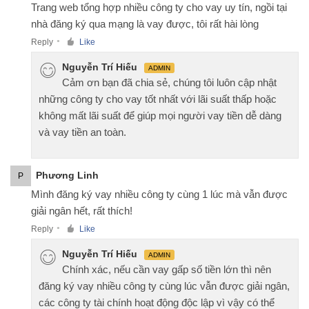
Trang web tổng hợp nhiều công ty cho vay uy tín, ngồi tại
nhà đăng ký qua mạng là vay được, tôi rất hài lòng
Reply
Like
●
Nguyễn Trí Hiếu
ADMIN
Cảm ơn bạn đã chia sẻ, chúng tôi luôn cập nhật
những công ty cho vay tốt nhất với lãi suất thấp hoặc
không mất lãi suất để giúp mọi người vay tiền dễ dàng
và vay tiền an toàn.
Phương Linh
P
Mình đăng ký vay nhiều công ty cùng 1 lúc mà vẫn được
giải ngân hết, rất thích!
Reply
Like
●
Nguyễn Trí Hiếu
ADMIN
Chính xác, nếu cần vay gấp số tiền lớn thì nên
đăng ký vay nhiều công ty cùng lúc vẫn được giải ngân,
các công ty tài chính hoạt động độc lập vì vậy có thể