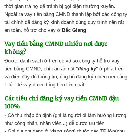
thời gian trả nợ
để tránh bị
gọi điện thường xuyên.
Ngoài ra
vay tiền bằng CMND
thành lập bởi các công ty
tài chính
đã đăng ký kinh doanh đúng quy trình
nên
rất
an toàn,
hỗ trợ cho vay ở
Bắc Giang
Vay tiền bằng CMND
nhiều nơi được
không?
Được,
danh sách ở trên
có vô số
công ty hỗ trợ vay
tiền bằng CMND
,
chỉ cần ấn nút "
đăng ký
"
ở phía trên
và điền đầy đủ thông tin,
ủng hộ đăng ký nhiều nơi cùng
1 lúc để
vay được tổng tiền lớn nhất.
Các tiêu chí
đăng ký vay tiền CMND đậu
100%
- Có thu nhập ổn định
(ghi là người đi làm hưởng lương
như công nhân,
nhân viên...) dễ được ưu tiên
- Ghi địa chỉ
đang ở (đang sống) thuộc
các TP lớn(như