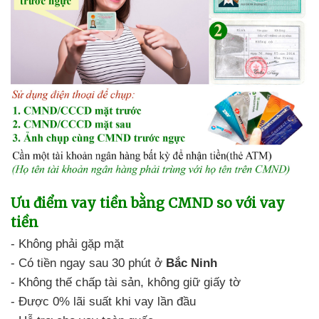
Ưu điểm
vay tiền bằng CMND so với vay
tiền
-
Không phải gặp mặt
-
Có tiền ngay sau 30 phút ở
Bắc Ninh
-
Không thế chấp tài sản,
không giữ giấy tờ
- Được 0% lãi suất
khi vay lần đầu