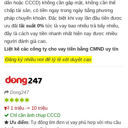
dân
hoặc CCCD)
không cần gặp mặt,
không cần thế
chấp tài sản,
có tiền ngay trong ngày
bằng phương
pháp chuyển khoản. Đặc biệt
khi vay lần đầu tiên được
ưu đãi
lãi suất 0%
tức là vay bao nhiêu trả bấy nhiêu,
đây là cách vay tiền nhanh nhất hiện nay
được nhiều
người đánh giá cao.
Liệt kê
các công ty cho vay tiền bằng CMND uy tín
Đăng ký nhiều nơi để tỷ lệ xét duyệt cao
Dong247
1 triệu -> 10 triệu
Chỉ cần ảnh chụp CCCD
Ưu điểm:
Tự động tìm đơn vị vay phù hợp với nhu cầu