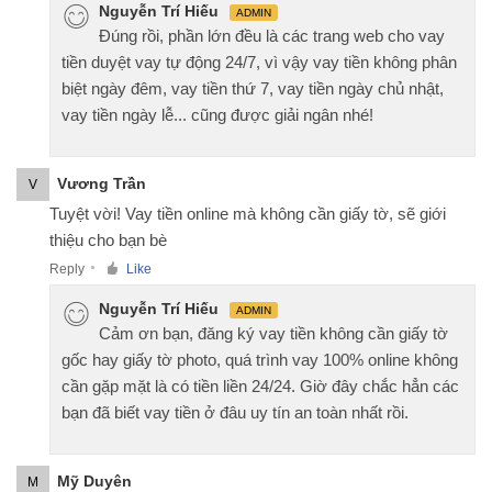
Nguyễn Trí Hiếu
ADMIN
Đúng rồi, phần lớn đều là các trang web cho vay
tiền duyệt vay tự động 24/7, vì vậy vay tiền không phân
biệt ngày đêm, vay tiền thứ 7, vay tiền ngày chủ nhật,
vay tiền ngày lễ... cũng được giải ngân nhé!
Vương Trần
V
Tuyệt vời! Vay tiền online mà không cần giấy tờ, sẽ giới
thiệu cho bạn bè
Reply
Like
●
Nguyễn Trí Hiếu
ADMIN
Cảm ơn bạn, đăng ký vay tiền không cần giấy tờ
gốc hay giấy tờ photo, quá trình vay 100% online không
cần gặp mặt là có tiền liền 24/24. Giờ đây chắc hẳn các
bạn đã biết vay tiền ở đâu uy tín an toàn nhất rồi.
Mỹ Duyên
M