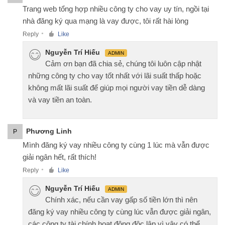
Trang web tổng hợp nhiều công ty cho vay uy tín, ngồi tại
nhà đăng ký qua mạng là vay được, tôi rất hài lòng
Reply
Like
●
Nguyễn Trí Hiếu
ADMIN
Cảm ơn bạn đã chia sẻ, chúng tôi luôn cập nhật
những công ty cho vay tốt nhất với lãi suất thấp hoặc
không mất lãi suất để giúp mọi người vay tiền dễ dàng
và vay tiền an toàn.
Phương Linh
P
Mình đăng ký vay nhiều công ty cùng 1 lúc mà vẫn được
giải ngân hết, rất thích!
Reply
Like
●
Nguyễn Trí Hiếu
ADMIN
Chính xác, nếu cần vay gấp số tiền lớn thì nên
đăng ký vay nhiều công ty cùng lúc vẫn được giải ngân,
các công ty tài chính hoạt động độc lập vì vậy có thể