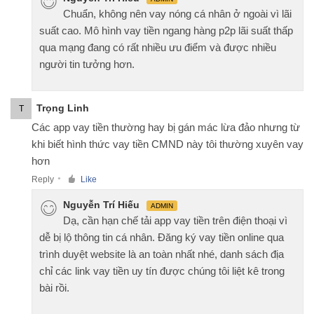
Chuẩn, không nên vay nóng cá nhân ở ngoài vì lãi
suất cao. Mô hình vay tiền ngang hàng p2p lãi suất thấp
qua mạng đang có rất nhiều ưu điểm và được nhiều
người tin tưởng hơn.
Trọng Linh
T
Các app vay tiền thường hay bị gán mác lừa đảo nhưng từ
khi biết hình thức vay tiền CMND này tôi thường xuyên vay
hơn
Reply
Like
●
Nguyễn Trí Hiếu
ADMIN
Dạ, cần hạn chế tải app vay tiền trên điện thoại vì
dễ bị lộ thông tin cá nhân. Đăng ký vay tiền online qua
trình duyệt website là an toàn nhất nhé, danh sách địa
chỉ các link vay tiền uy tín được chúng tôi liệt kê trong
bài rồi.