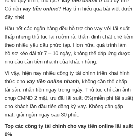
rõ về quy trình, thủ tục?
Vay tiền online
ở đâu uy tín?
Có nên
vay tiền online
? Hãy tìm hiểu qua bài viết dưới
đây nhé!
Hầu hết các ngân hàng đều hỗ trợ cho vay với lãi suất
thấp nhưng thủ tục lại rườm rà, thẩm định chặt chẽ kèm
theo nhiều yêu cầu phức tạp. Hơn nữa, quá trình làm
hồ sơ kéo dài từ 7 – 10 ngày, không thể đáp ứng được
nhu cầu cần tiền nhanh của khách hàng.
Vì vậy, hiện nay nhiều công ty tài chính triển khai hình
thức cho
vay tiền online nhanh
, không cần thế chấp
tài sản, nhận tiền ngay trong ngày. Thủ tục chỉ cần ảnh
chụp CMND 2 mặt, ưu đãi lãi suất 0%(miễn phí lãi suất)
cho khách lần đầu tiên đăng ký vay. Không cần gặp
mặt, giải ngân ngay sau 30 phút.
Top các công ty tài chính cho vay tiền online lãi suất
0%