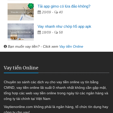
Tải app gimo có lừa đảo không?
20/09 -
40
Vay nhanh như chớp h5 app apk
18/09 -
58
Bạn muốn vay tiền? - Click xem
Vay tiền Online
Vay tiền Online
Chuyên so sánh các dịch vụ cho vay tiền online uy tín bằng
CMND, vay tiền online lãi suất 0 nhanh nhất không cần gặp mặt,
tổng hợp các web vay tiền online trong ngày từ các ngân hàng và
công ty tài chính tại Việt Nam
Vaytienonline.com không phải là ngân hàng, tổ chức tín dụng hay
công ty cho vay!