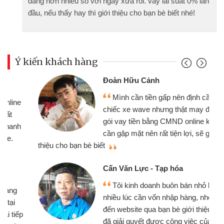
dàng hơn nhiều so với ngày xưa rồi. vay lãi suất 0% lần
đầu, nếu thấy hay thì giới thiệu cho bạn bè biết nhé!
Ý kiến khách hàng
Đoàn Hữu Cảnh
Mình cần tiền gấp nên định cầm cố
chiếc xe wave nhưng thật may đã có
gói vay tiền bằng CMND online không
cần gặp mặt nên rất tiện lợi, sẽ giới
thiệu cho bạn bè biết
qu
Cấn Văn Lực - Tạp hóa
Tôi kinh doanh buôn bán nhỏ lẻ
nhiều lúc cần vốn nhập hàng, nhờ biết
đến website qua bạn bè giới thiệu tôi
đã giải quyết được công việc của