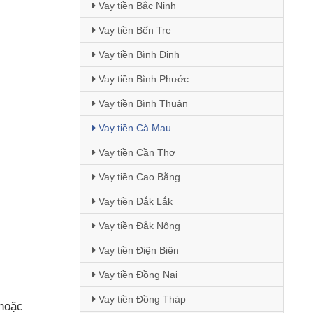
Vay tiền Bắc Ninh
Vay tiền Bến Tre
Vay tiền Bình Định
Vay tiền Bình Phước
Vay tiền Bình Thuận
Vay tiền Cà Mau
Vay tiền Cần Thơ
Vay tiền Cao Bằng
Vay tiền Đắk Lắk
Vay tiền Đắk Nông
Vay tiền Điện Biên
Vay tiền Đồng Nai
Vay tiền Đồng Tháp
hoặc