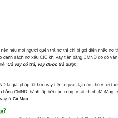
nên nếu mọi người quên trả nợ
thì chỉ bị gọi điện nhắc nợ
t
o danh sách nợ xấu CIC
khi vay tiền bằng CMND
do đó
vẫn
hé "
Có vay có trả,
vay được trả được
"
MND
là giải pháp tốt hơn
vay tiền, ngược lại
cần chú ý tới thời
ền bằng CMND
thành lập bởi các công ty tài chính
đã đăng ký
 vay ở
Cà Mau
ng?