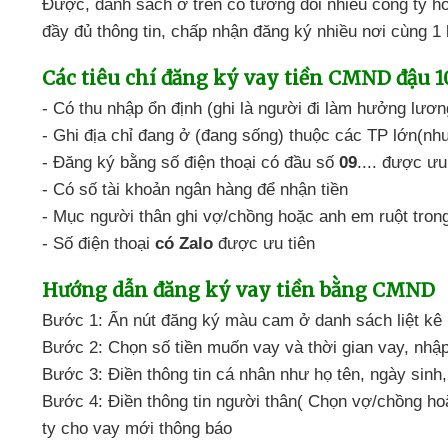
Được,
danh sách ở trên
có tương đối nhiều
công ty h
đầy đủ thông tin,
chấp nhận đăng ký nhiều nơi cùng 1 
Các tiêu chí
đăng ký vay tiền CMND đậu 
- Có thu nhập ổn định
(ghi là người đi làm hưởng lươn
- Ghi địa chỉ
đang ở (đang sống) thuộc
các TP lớn(nh
- Đăng ký
bằng số điện thoại
có đầu số
09
.... được ưu
- Có số tài khoản ngân hàng
để nhận tiền
- Mục người thân
ghi vợ/chồng hoặc
anh em ruột trong
- Số điện thoại
có Zalo
được ưu tiên
Hướng dẫn
đăng ký vay tiền bằng CMND
Bước 1: Ấn nút đăng ký màu cam
ở danh sách liệt kê 
Bước 2: Chọn số tiền muốn vay
và thời gian vay,
nhập 
Bước 3: Điền thông tin
cá nhân như họ tên,
ngày sinh,
Bước 4: Điền thông tin
người thân( Chọn vợ/chồng
hoặ
ty cho vay
mới thông báo