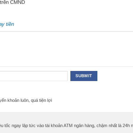
n trên CMND
y tiền
ển khoản luôn, quá tiện lợi
êu tốc ngay lập tức vào tài khoản ATM ngân hàng, chậm nhất là 24h