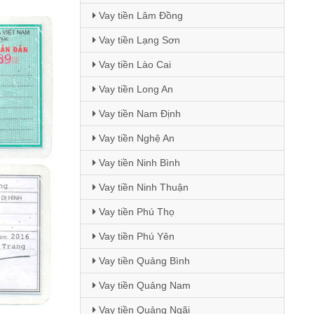
Vay tiền Lâm Đồng
Vay tiền Lạng Sơn
Vay tiền Lào Cai
Vay tiền Long An
Vay tiền Nam Định
Vay tiền Nghệ An
Vay tiền Ninh Bình
Vay tiền Ninh Thuận
Vay tiền Phú Thọ
Vay tiền Phú Yên
Vay tiền Quảng Bình
Vay tiền Quảng Nam
Vay tiền Quảng Ngãi