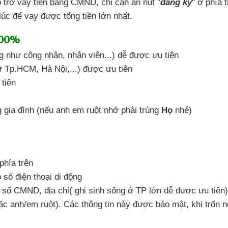
ỗ trợ vay tiền bằng CMND
,
chỉ cần ấn nút "
đăng ký
"
ở phía t
lúc để
vay được tổng tiền lớn nhất.
100%
g
như công nhân,
nhân viên...) dễ được ưu tiên
ư Tp.HCM,
Hà Nội,...) được ưu tiên
 tiên
 gia đình (nếu anh em ruột
nhớ phải trùng
Họ
nhé)
phía trên
số điện thoại di động
số CMND, địa chỉ( ghi sinh sống ở TP lớn
dễ được ưu tiên)
c anh/em ruột). Các thông tin
này được bảo mật,
khi trốn 