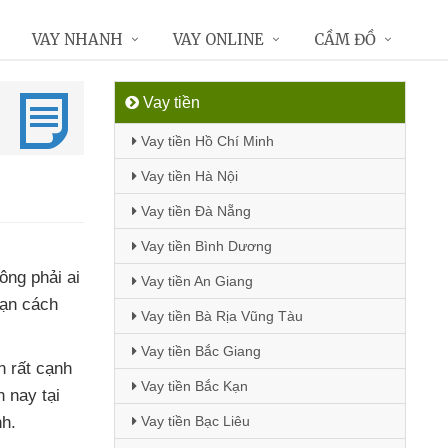
VAY NHANH
VAY ONLINE
CẦM ĐỒ
Vay tiền
Vay tiền Hồ Chí Minh
Vay tiền Hà Nội
Vay tiền Đà Nẵng
Vay tiền Bình Dương
ông phải ai
Vay tiền An Giang
bạn cách
Vay tiền Bà Rịa Vũng Tàu
Vay tiền Bắc Giang
n
rất cạnh
Vay tiền Bắc Kạn
n nay tại
h.
Vay tiền Bạc Liêu