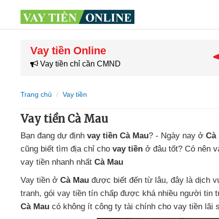
Vay tiền Online
Vay tiền chỉ cần CMND
Trang chủ
Vay tiền
Vay tiền Cà Mau
Bạn đang dự định
vay tiền Cà Mau
? - Ngày nay
ở
Cà
cũng biết
tìm địa chỉ cho
vay tiền
ở đâu tốt
? Có nên v
vay tiền
nhanh nhất
Cà Mau
Vay tiền
ở
Cà Mau
được biết đến từ lâu,
đây là dịch v
tranh,
gói vay tiền tín chấp
được khá nhiều người tin 
Cà Mau
có không ít công ty tài chính
cho vay tiền lãi 