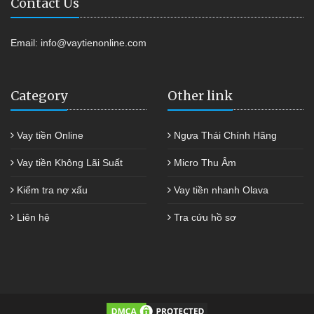
Contact Us
Email:
info@vaytienonline.com
Category
Other link
Vay tiền Online
Ngựa Thái Chính Hãng
Vay tiền Không Lãi Suất
Micro Thu Âm
Kiểm tra nợ xấu
Vay tiền nhanh Olava
Liên hệ
Tra cứu hồ sơ