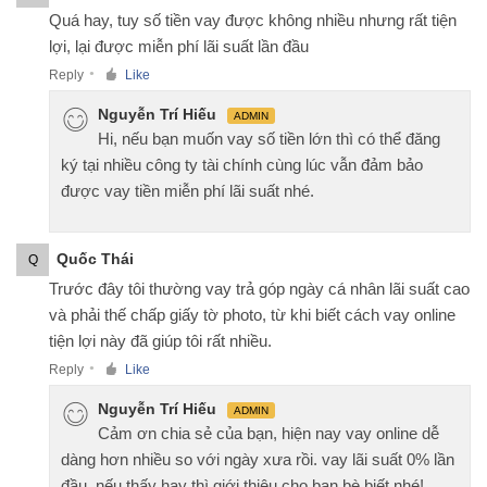
Quá hay, tuy số tiền vay được không nhiều nhưng rất tiện
lợi, lại được miễn phí lãi suất lần đầu
Reply
Like
●
Nguyễn Trí Hiếu
ADMIN
Hi, nếu bạn muốn vay số tiền lớn thì có thể đăng
ký tại nhiều công ty tài chính cùng lúc vẫn đảm bảo
được vay tiền miễn phí lãi suất nhé.
Quốc Thái
Q
Trước đây tôi thường vay trả góp ngày cá nhân lãi suất cao
và phải thế chấp giấy tờ photo, từ khi biết cách vay online
tiện lợi này đã giúp tôi rất nhiều.
Reply
Like
●
Nguyễn Trí Hiếu
ADMIN
Cảm ơn chia sẻ của bạn, hiện nay vay online dễ
dàng hơn nhiều so với ngày xưa rồi. vay lãi suất 0% lần
đầu, nếu thấy hay thì giới thiệu cho bạn bè biết nhé!