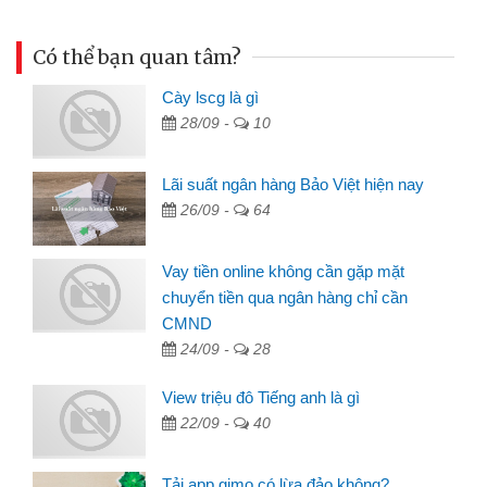
Có thể bạn quan tâm?
Cày lscg là gì
28/09 -
10
Lãi suất ngân hàng Bảo Việt hiện nay
26/09 -
64
Vay tiền online không cần gặp mặt
chuyển tiền qua ngân hàng chỉ cần
CMND
24/09 -
28
View triệu đô Tiếng anh là gì
22/09 -
40
Tải app gimo có lừa đảo không?