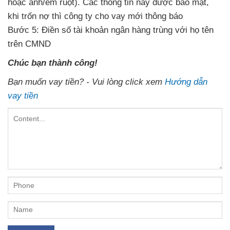
hoặc anh/em ruột). Các thông tin
này được bảo mật,
khi trốn nợ
thì công ty cho vay
mới thông báo
Bước 5: Điền số tài khoản ngân hàng
trùng với họ tên
trên CMND
Chúc bạn thành công!
Bạn muốn vay tiền? - Vui lòng click xem
Hướng dẫn
vay tiền