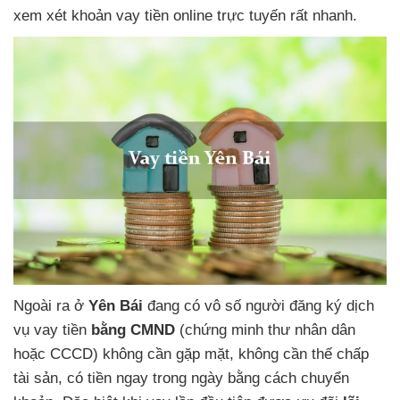
xem xét khoản vay tiền online trực tuyến
rất nhanh.
Ngoài ra
ở
Yên Bái
đang có vô số người đăng ký
dịch
vụ vay tiền
bằng CMND
(chứng minh thư nhân dân
hoặc CCCD)
không cần gặp mặt,
không cần thế chấp
tài sản,
có tiền ngay trong ngày
bằng cách chuyển