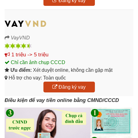
Đăng ký vay
VayVND
1 triệu -> 5 triệu
Chỉ cần ảnh chụp CCCD
Ưu điểm:
Xét duyệt online, không cần gặp mặt
Hỗ trợ cho vay: Toàn quốc
Đăng ký vay
Điều kiện để vay tiền online bằng CMND/CCCD