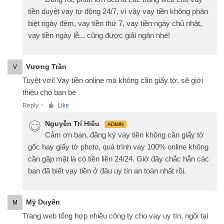
tiền duyệt vay tự động 24/7, vì vậy vay tiền không phân
biệt ngày đêm, vay tiền thứ 7, vay tiền ngày chủ nhật,
vay tiền ngày lễ... cũng được giải ngân nhé!
Vương Trần
V
Tuyệt vời! Vay tiền online mà không cần giấy tờ, sẽ giới
thiệu cho bạn bè
Reply
Like
●
Nguyễn Trí Hiếu
ADMIN
Cảm ơn bạn, đăng ký vay tiền không cần giấy tờ
gốc hay giấy tờ photo, quá trình vay 100% online không
cần gặp mặt là có tiền liền 24/24. Giờ đây chắc hẳn các
bạn đã biết vay tiền ở đâu uy tín an toàn nhất rồi.
Mỹ Duyên
M
Trang web tổng hợp nhiều công ty cho vay uy tín, ngồi tại