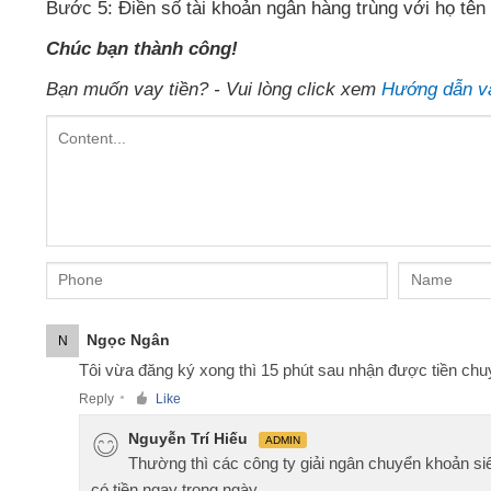
Bước 5: Điền số tài khoản ngân hàng
trùng với họ tê
Chúc bạn thành công!
Bạn muốn vay tiền? - Vui lòng click xem
Hướng dẫn va
Ngọc Ngân
N
Tôi vừa đăng ký xong thì 15 phút sau nhận được tiền chuy
Reply
Like
●
Nguyễn Trí Hiếu
ADMIN
Thường thì các công ty giải ngân chuyển khoản si
có tiền ngay trong ngày