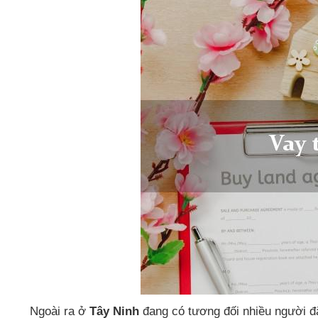
Ngoài ra
ở
Tây Ninh
đang có tương đối nhiều người đ