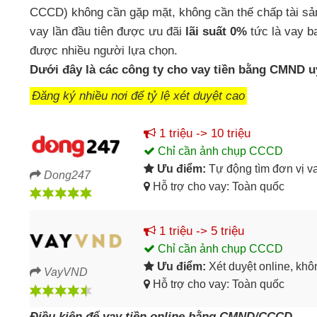
CCCD)
không cần gặp mặt,
không cần thế chấp tài sả
vay lần đầu tiên được ưu đãi
lãi suất 0%
tức là vay ba
được nhiều người lựa chọn.
Dưới đây là
các công ty cho vay tiền bằng CMND uy
Đăng ký nhiều nơi để tỷ lệ xét duyệt cao
1 triệu -> 10 triệu
Chỉ cần ảnh chụp CCCD
Ưu điểm:
Tự động tìm đơn vị v
Dong247
Hỗ trợ cho vay: Toàn quốc
1 triệu -> 5 triệu
Chỉ cần ảnh chụp CCCD
Ưu điểm:
Xét duyệt online, kh
VayVND
Hỗ trợ cho vay: Toàn quốc
Điều kiện để vay tiền online bằng CMND/CCCD