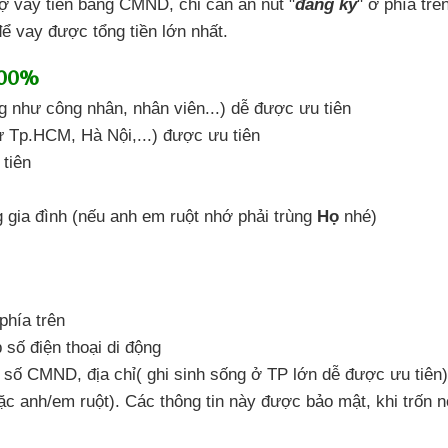
rợ vay tiền bằng CMND
,
chỉ cần ấn nút "
đăng ký
"
ở phía trên
để
vay được tổng tiền lớn nhất.
100%
g
như công nhân,
nhân viên...) dễ được ưu tiên
ư Tp.HCM,
Hà Nội,...) được ưu tiên
 tiên
 gia đình (nếu anh em ruột
nhớ phải trùng
Họ
nhé)
phía trên
số điện thoại di động
số CMND, địa chỉ( ghi sinh sống ở TP lớn
dễ được ưu tiên)
c anh/em ruột). Các thông tin
này được bảo mật,
khi trốn 