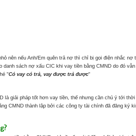
nhỏ nên nếu Anh/Em quên trả nợ
thì chỉ bị gọi điện nhắc nợ
t
o danh sách nợ xấu CIC
khi vay tiền bằng CMND
do đó
vẫn
hé "
Có vay có trả,
vay được trả được
"
ND
là giải pháp tốt hơn
vay tiền, thế nhưng
cần chú ý tới thời
bằng CMND
thành lập bởi các công ty tài chính
đã đăng ký k
ng?