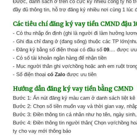
Được,
danh sách ở trên
có cực kỳ nhiều
công ty hỗ t
đầy đủ thông tin,
hỗ trợ đăng ký nhiều nơi cùng 1 lúc 
Các tiêu chí
đăng ký vay tiền CMND đậu 
- Có thu nhập ổn định
(ghi là người đi làm hưởng lươn
- Ghi địa chỉ
đang ở (đang sống) thuộc
các TP lớn(nh
- Đăng ký
bằng số điện thoại
có đầu số
09
.... được ưu
- Có số tài khoản ngân hàng
để nhận tiền
- Mục người thân
ghi vợ/chồng hoặc
anh em ruột trong
- Số điện thoại
có Zalo
được ưu tiên
Hướng dẫn
đăng ký vay tiền bằng CMND
Bước 1: Ấn nút đăng ký màu cam
ở danh sách liệt kê 
Bước 2: Chọn số tiền muốn vay
và thời gian vay,
nhập 
Bước 3: Điền thông tin
cá nhân như họ tên,
ngày sinh,
Bước 4: Điền thông tin
người thân( Chọn vợ/chồng
hoặ
ty cho vay
mới thông báo