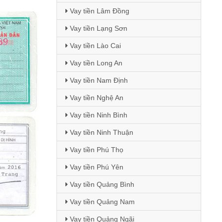
Vay tiền Lâm Đồng
Vay tiền Lạng Sơn
Vay tiền Lào Cai
Vay tiền Long An
Vay tiền Nam Định
Vay tiền Nghệ An
Vay tiền Ninh Bình
Vay tiền Ninh Thuận
Vay tiền Phú Thọ
Vay tiền Phú Yên
Vay tiền Quảng Bình
Vay tiền Quảng Nam
Vay tiền Quảng Ngãi