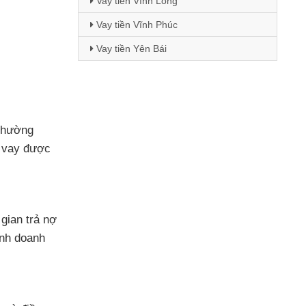
Vay tiền Vĩnh Long
Vay tiền Vĩnh Phúc
Vay tiền Yên Bái
hường
 vay được
 gian trả nợ
inh doanh