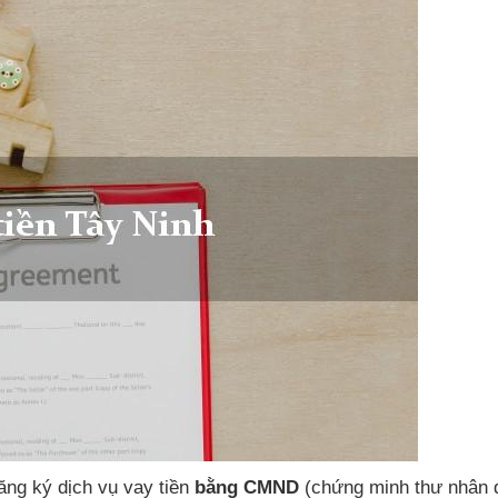
ăng ký
dịch vụ vay tiền
bằng CMND
(chứng minh thư nhân 