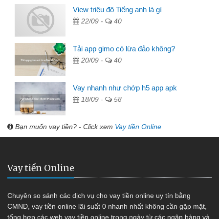
View triệu đô Tiếng anh là gì
22/09 -
40
Tải app gimo có lừa đảo không?
20/09 -
40
Vay nhanh như chớp h5 app apk
18/09 -
58
Bạn muốn vay tiền? - Click xem
Vay tiền Online
Vay tiền Online
Chuyên so sánh các dịch vụ cho vay tiền online uy tín bằng
CMND, vay tiền online lãi suất 0 nhanh nhất không cần gặp mặt,
tổng hợp các web vay tiền online trong ngày từ các ngân hàng và