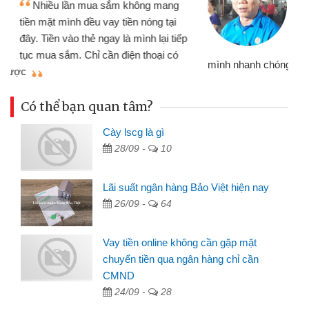
nhiều lúc cần vốn nhập hàng, nhờ biết
đến website qua bạn bè giới thiệu tôi
đã giải quyết được công việc của
mình nhanh chóng
th
Có thể bạn quan tâm?
Cày lscg là gì
28/09 -
10
Lãi suất ngân hàng Bảo Việt hiện nay
26/09 -
64
Vay tiền online không cần gặp mặt
chuyển tiền qua ngân hàng chỉ cần
CMND
24/09 -
28