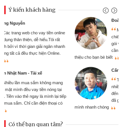
Ý kiến khách hàng
Đoàn Hữu Cảnh
Mình cần tiền gấp nên định cầm cố
chiếc xe wave nhưng thật may đã có
gói vay tiền bằng CMND online không
cần gặp mặt nên rất tiện lợi, sẽ giới
thiệu cho bạn bè biết
qu
Cấn Văn Lực - Tạp hóa
Tôi kinh doanh buôn bán nhỏ lẻ
nhiều lúc cần vốn nhập hàng, nhờ biết
đến website qua bạn bè giới thiệu tôi
đã giải quyết được công việc của
mình nhanh chóng
th
Có thể bạn quan tâm?