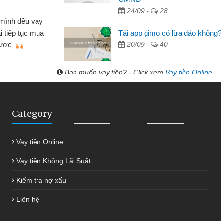
 Tạp hóa
24/09 -
28
nh buôn bán nhỏ lẻ nhiều lúc cần vốn nhập
cần
Tải app gimo có lừa đảo không
ến website qua bạn bè giới thiệu tôi đã giải
đư
20/09 -
40
g việc của mình nhanh chóng
Bạn muốn vay tiền? - Click xem
Vay tiền Online
Category
Vay tiền Online
Vay tiền Không Lãi Suất
Kiểm tra nợ xấu
Liên hệ