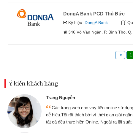
DongA Bank PGD Thủ Đức
Ký hiệu:
DongA Bank
Qu
346 Võ Văn Ngân, P. Bình Thọ, Q
1
Ý kiến khách hàng
Đoàn Hữu Cả
Mình cần tiề
n online sử dụng thân thiện,
nhưng thật may
thời gian giải ngân nhanh chóng
không cần gặp mặ
goài ra lãi suất rất tốt
bè biết