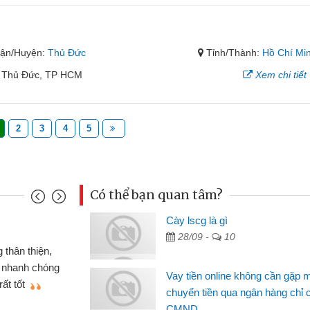
ận/Huyện:
Thủ Đức
Tỉnh/Thành:
Hồ Chí Mi
. Thủ Đức, TP HCM
Xem chi tiết
2
3
4
5
Có thể bạn quan tâm?
nh
Cày lscg là gì
Ma
28/09 -
10
n gấp nên định cầm cố chiếc xe wave
 đã có gói vay tiền bằng CMND online
si
Vay tiền online không cần gặp 
t nên rất tiện lợi, sẽ giới thiệu cho bạn
th
chuyển tiền qua ngân hàng chỉ 
CMND
Lâ