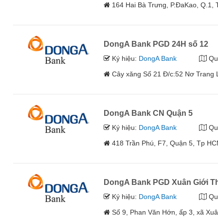
164 Hai Bà Trưng, P.ĐaKao, Q.1
DongA Bank PGD 24H số 12
Ký hiệu:
DongA Bank
Qu
Cây xăng Số 21 Đ/c:52 Nơ Trang 
DongA Bank CN Quận 5
Ký hiệu:
DongA Bank
Qu
418 Trần Phú, F7, Quận 5, Tp H
DongA Bank PGD Xuân Giới 
Ký hiệu:
DongA Bank
Qu
Số 9, Phan Văn Hớn, ấp 3, xã X