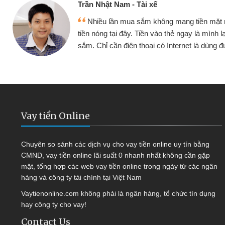
Cấn Văn Lực -
 mang tiền mặt mình đều vay
Tôi kinh doa
ẻ ngay là mình lại tiếp tục mua
hàng, nhờ biết đ
nternet là dùng được
quyết được côn
Vay tiền Online
Chuyên so sánh các dịch vụ cho vay tiền online uy tín bằng
CMND, vay tiền online lãi suất 0 nhanh nhất không cần gặp
mặt, tổng hợp các web vay tiền online trong ngày từ các ngân
hàng và công ty tài chính tại Việt Nam
Vaytienonline.com không phải là ngân hàng, tổ chức tín dụng
hay công ty cho vay!
Contact Us