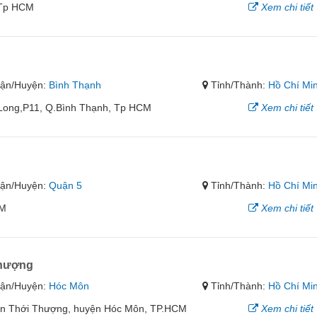
, Tp HCM
Xem chi tiết
ận/Huyện:
Bình Thạnh
Tỉnh/Thành:
Hồ Chí Mi
Long,P11, Q.Bình Thạnh, Tp HCM
Xem chi tiết
ận/Huyện:
Quận 5
Tỉnh/Thành:
Hồ Chí Mi
CM
Xem chi tiết
Thượng
ận/Huyện:
Hóc Môn
Tỉnh/Thành:
Hồ Chí Mi
uân Thới Thượng, huyện Hóc Môn, TP.HCM
Xem chi tiết