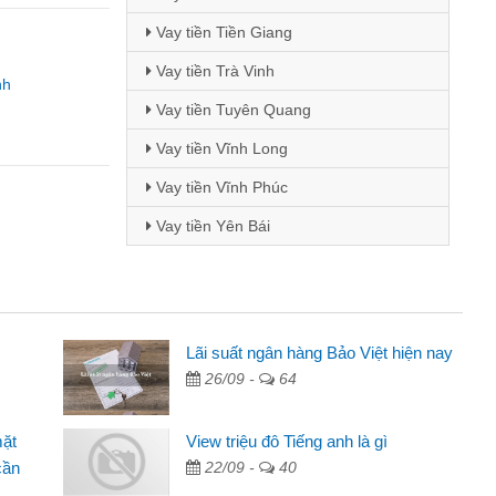
Vay tiền Tiền Giang
Vay tiền Trà Vinh
nh
Vay tiền Tuyên Quang
Vay tiền Vĩnh Long
Vay tiền Vĩnh Phúc
Vay tiền Yên Bái
i Lan - Sinh viên
Lãi suất ngân hàng Bảo Việt hiện nay
26/09 -
64
Tôi biết đến thông qua quảng cáo trên facebook. Tôi là
nh viên nên cần đóng tiền nhà, sinh nhật bạn bè, mà đọc
mặt
View triệu đô Tiếng anh là gì
ấy thủ tục nhanh gọn nên tôi quyết định vay
cần
22/09 -
40
m Minh Chánh