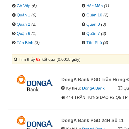
Gò Vấp
(6)
Hóc Môn
(1)
Quận 1
(6)
Quận 10
(2)
Quận 2
(2)
Quận 3
(3)
Quận 6
(1)
Quận 7
(3)
Tân Bình
(3)
Tân Phú
(4)
Tìm thấy
62
kết quả (0.0018 giây)
DongA Bank PGD Trần Hưng 
Ký hiệu:
DongA Bank
Qu
444 TRẦN HƯNG ĐẠO P2 Q5 TP
DongA Bank PGD 24H Số 11