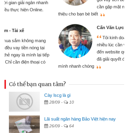
cần gặp mặt nên rất tiện lợi, sẽ giới
thiệu cho bạn bè biết
qu
Cấn Văn Lực - Tạp hóa
Tôi kinh doanh buôn bán nhỏ lẻ
nhiều lúc cần vốn nhập hàng, nhờ biết
đến website qua bạn bè giới thiệu tôi
đã giải quyết được công việc của
mình nhanh chóng
th
Có thể bạn quan tâm?
Cày lscg là gì
28/09 -
10
Lãi suất ngân hàng Bảo Việt hiện nay
26/09 -
64