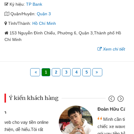
Ký hiệu:
TP Bank
Quận/Huyện:
Quận 3
Tỉnh/Thành:
Hồ Chí Minh
153 Nguyễn Đình Chiểu, Phường 6, Quận 3,Thành phố Hồ
Chí Minh
Xem chi tiết
1
2
3
4
5
Ý kiến khách hàng
Đoàn Hữu Cảnh
Mình cần tiền gấp nên định cầm cố
chiếc xe wave nhưng thật may đã có
gói vay tiền bằng CMND online không