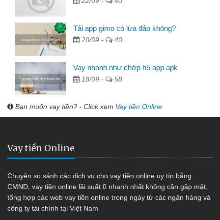
22/09 -
40
Tải app gimo có lừa đảo không?
20/09 -
40
Vay nhanh như chớp h5 app apk
18/09 -
58
Bạn muốn vay tiền? - Click xem
Vay tiền Online
Vay tiền Online
Chuyên so sánh các dịch vụ cho vay tiền online uy tín bằng
CMND, vay tiền online lãi suất 0 nhanh nhất không cần gặp mặt,
tổng hợp các web vay tiền online trong ngày từ các ngân hàng và
công ty tài chính tại Việt Nam