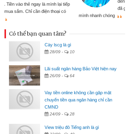
đến website qua bạn bè giới thiệu tôi
đã giải quyết được công việc của
mình nhanh chóng
th
Có thể bạn quan tâm?
Cày lscg là gì
28/09 -
10
Lãi suất ngân hàng Bảo Việt hiện nay
26/09 -
64
Vay tiền online không cần gặp mặt
chuyển tiền qua ngân hàng chỉ cần
CMND
24/09 -
28
View triệu đô Tiếng anh là gì