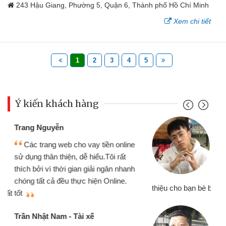
243 Hậu Giang, Phường 5, Quận 6, Thành phố Hồ Chí Minh
Xem chi tiết
1
2
3
4
5
Ý kiến khách hàng
Đoàn Hữu Cảnh
Mình cần tiền gấp nên định cầm cố
chiếc xe wave nhưng thật may đã có
gói vay tiền bằng CMND online không
cần gặp mặt nên rất tiện lợi, sẽ giới
thiệu cho bạn bè biết
qu
Cấn Văn Lực - Tạp hóa