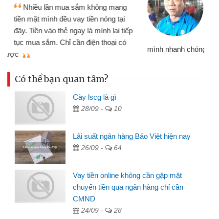
Tôi kinh doanh buôn bán nhỏ lẻ
nhiều lúc cần vốn nhập hàng, nhờ biết
đến website qua bạn bè giới thiệu tôi
đã giải quyết được công việc của
mình nhanh chóng
th
Có thể bạn quan tâm?
Cày lscg là gì
28/09 -
10
Lãi suất ngân hàng Bảo Việt hiện nay
26/09 -
64
Vay tiền online không cần gặp mặt
chuyển tiền qua ngân hàng chỉ cần
CMND
24/09 -
28