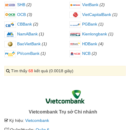
SHB
(2)
VietBank
(2)
OCB
(3)
VietCapitalBank
(1)
CBBank
(2)
PGBank
(1)
NamABank
(1)
Kienlongbank
(1)
BaoVietBank
(1)
HDBank
(4)
PVcomBank
(1)
NCB
(2)
Tìm thấy
68
kết quả (0.0018 giây)
Vietcombank Trụ sở Chi nhánh
Ký hiệu:
Vietcombank
Quận/Huyện:
Quận 6