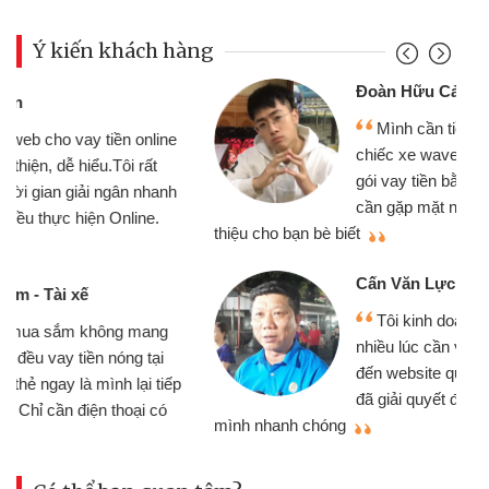
Ý kiến khách hàng
Đoàn Hữu Cảnh
Mình cần tiền gấp nên định cầm cố
chiếc xe wave nhưng thật may đã có
gói vay tiền bằng CMND online không
cần gặp mặt nên rất tiện lợi, sẽ giới
thiệu cho bạn bè biết
qu
Cấn Văn Lực - Tạp hóa
Tôi kinh doanh buôn bán nhỏ lẻ
nhiều lúc cần vốn nhập hàng, nhờ biết
đến website qua bạn bè giới thiệu tôi
đã giải quyết được công việc của
mình nhanh chóng
th