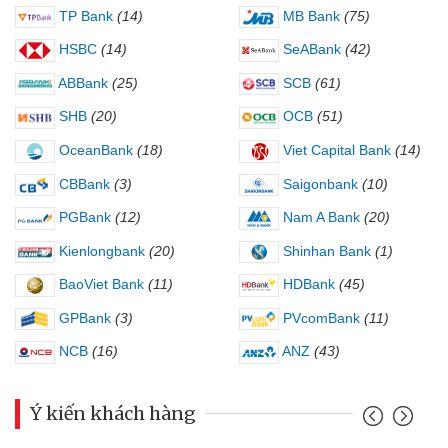
TP Bank
(14)
MB Bank
(75)
HSBC
(14)
SeABank
(42)
ABBank
(25)
SCB
(61)
SHB
(20)
OCB
(51)
OceanBank
(18)
Viet Capital Bank
(14)
CBBank
(3)
Saigonbank
(10)
PGBank
(12)
Nam A Bank
(20)
Kienlongbank
(20)
Shinhan Bank
(1)
BaoViet Bank
(11)
HDBank
(45)
GPBank
(3)
PVcomBank
(11)
NCB
(16)
ANZ
(43)
Ý kiến khách hàng