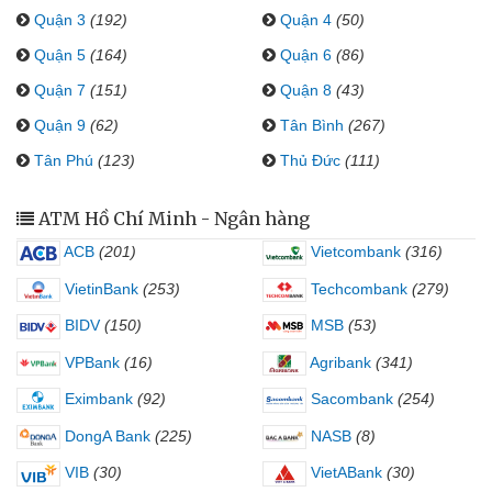
Quận 3
(192)
Quận 4
(50)
Quận 5
(164)
Quận 6
(86)
Quận 7
(151)
Quận 8
(43)
Quận 9
(62)
Tân Bình
(267)
Tân Phú
(123)
Thủ Đức
(111)
ATM Hồ Chí Minh - Ngân hàng
ACB
(201)
Vietcombank
(316)
VietinBank
(253)
Techcombank
(279)
BIDV
(150)
MSB
(53)
VPBank
(16)
Agribank
(341)
Eximbank
(92)
Sacombank
(254)
DongA Bank
(225)
NASB
(8)
VIB
(30)
VietABank
(30)