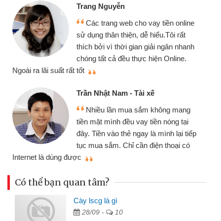
Trang Nguyễn
Các trang web cho vay tiền online
sử dụng thân thiện, dễ hiểu.Tôi rất
thích bởi vì thời gian giải ngân nhanh
chóng tất cả đều thực hiện Online.
thi
Ngoài ra lãi suất rất tốt
Trần Nhật Nam - Tài xế
Nhiều lần mua sắm không mang
tiền mặt mình đều vay tiền nóng tại
đây. Tiền vào thẻ ngay là mình lại tiếp
tục mua sắm. Chỉ cần điện thoại có
mì
Internet là dùng được
Có thể bạn quan tâm?
Cày lscg là gì
28/09 -
10