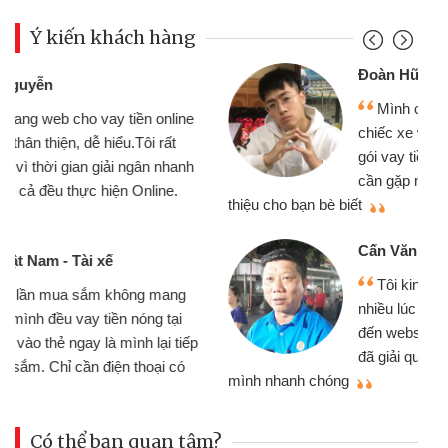
Ý kiến khách hàng
Đoàn Hữu Cảnh
Mình cần tiền gấp nên định cầm cố
chiếc xe wave nhưng thật may đã có
gói vay tiền bằng CMND online không
cần gặp mặt nên rất tiện lợi, sẽ giới
thiệu cho bạn bè biết
qu
Cấn Văn Lực - Tạp hóa
Tôi kinh doanh buôn bán nhỏ lẻ
nhiều lúc cần vốn nhập hàng, nhờ biết
đến website qua bạn bè giới thiệu tôi
đã giải quyết được công việc của
mình nhanh chóng
th
Có thể bạn quan tâm?