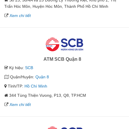
Số 23, 38/4A và 25 Đường Lý Thường Kiệt, Khu phố 2, Thị
Trấn Hóc Môn, Huyện Hóc Môn, Thành Phố Hồ Chí Minh
Xem chi tiết
ATM SCB Quận 8
Ký hiệu:
SCB
Quận/Huyện:
Quận 8
Tỉnh/TP:
Hồ Chí Minh
344 Tùng Thiện Vưong, P13, Q8, TP.HCM
Xem chi tiết