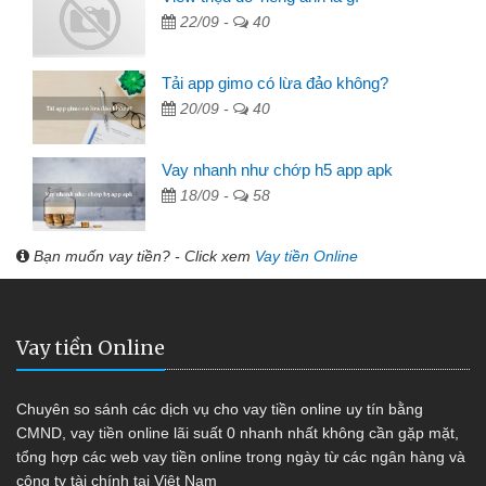
22/09 -
40
Tải app gimo có lừa đảo không?
20/09 -
40
Vay nhanh như chớp h5 app apk
18/09 -
58
Bạn muốn vay tiền? - Click xem
Vay tiền Online
Vay tiền Online
Chuyên so sánh các dịch vụ cho vay tiền online uy tín bằng
CMND, vay tiền online lãi suất 0 nhanh nhất không cần gặp mặt,
tổng hợp các web vay tiền online trong ngày từ các ngân hàng và
công ty tài chính tại Việt Nam