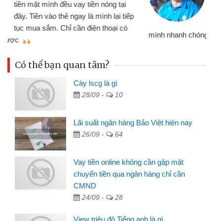
đến website qua bạn bè giới thiệu tôi
đã giải quyết được công việc của
mình nhanh chóng
th
Có thể bạn quan tâm?
Cày lscg là gì
28/09 -
10
Lãi suất ngân hàng Bảo Việt hiện nay
26/09 -
64
Vay tiền online không cần gặp mặt
chuyển tiền qua ngân hàng chỉ cần
CMND
24/09 -
28
View triệu đô Tiếng anh là gì