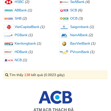
HSBC
(2)
SeABank
(4)
ABBank
(1)
SCB
(6)
SHB
(2)
OCB
(3)
VietCapitalBank
(1)
Saigonbank
(1)
PGBank
(1)
NamABank
(2)
Kienlongbank
(1)
BaoVietBank
(1)
HDBank
(1)
PVcomBank
(1)
NCB
(1)
Tìm thấy
138
kết quả (0.0023 giây)
ATM ACB THẠCH ĐÀ