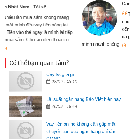
Cấn Văn Lực - Tạp hóa
Tôi kinh doanh buôn bán nhỏ lẻ
nhiều lúc cần vốn nhập hàng, nhờ biết
đến website qua bạn bè giới thiệu tôi
đã giải quyết được công việc của
mình nhanh chóng
th
Có thể bạn quan tâm?
Cày lscg là gì
28/09 -
10
Lãi suất ngân hàng Bảo Việt hiện nay
26/09 -
64
Vay tiền online không cần gặp mặt
chuyển tiền qua ngân hàng chỉ cần
CMND