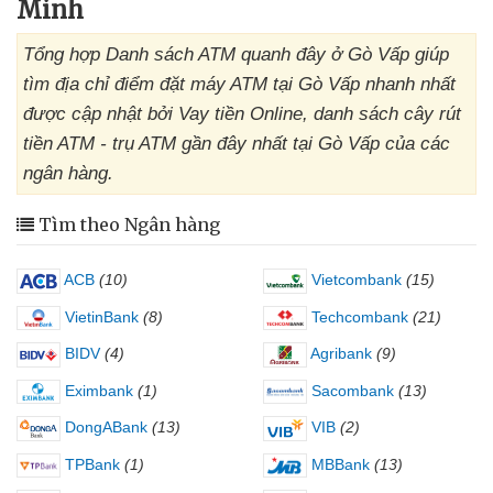
Minh
Tổng hợp Danh sách ATM quanh đây ở Gò Vấp giúp
tìm địa chỉ điểm đặt máy ATM tại Gò Vấp nhanh nhất
được cập nhật bởi Vay tiền Online, danh sách cây rút
tiền ATM - trụ ATM gần đây nhất tại Gò Vấp của các
ngân hàng.
Tìm theo Ngân hàng
ACB
(10)
Vietcombank
(15)
VietinBank
(8)
Techcombank
(21)
BIDV
(4)
Agribank
(9)
Eximbank
(1)
Sacombank
(13)
DongABank
(13)
VIB
(2)
TPBank
(1)
MBBank
(13)