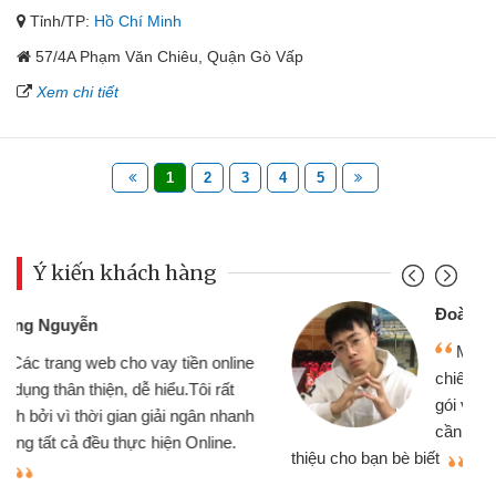
Tỉnh/TP:
Hồ Chí Minh
57/4A Phạm Văn Chiêu, Quận Gò Vấp
Xem chi tiết
1
2
3
4
5
Ý kiến khách hàng
Đoàn Hữu Cảnh
Mình cần tiền gấp nên định cầm cố
chiếc xe wave nhưng thật may đã có
gói vay tiền bằng CMND online không
cần gặp mặt nên rất tiện lợi, sẽ giới
thiệu cho bạn bè biết
qu