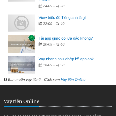
24/09 -
28
View triệu đô Tiếng anh là gì
22/09 -
40
Tải app gimo có lừa đảo không?
20/09 -
40
Vay nhanh như chớp h5 app apk
18/09 -
58
Bạn muốn vay tiền? - Click xem
Vay tiền Online
Vay tiền Online
Chuyên so sánh các dịch vụ cho vay tiền online uy tín bằng