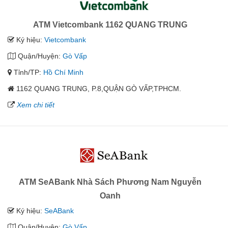
ATM Vietcombank 1162 QUANG TRUNG
Ký hiệu:
Vietcombank
Quận/Huyện:
Gò Vấp
Tỉnh/TP:
Hồ Chí Minh
1162 QUANG TRUNG, P.8,QUẬN GÒ VẤP,TPHCM.
Xem chi tiết
ATM SeABank Nhà Sách Phương Nam Nguyễn
Oanh
Ký hiệu:
SeABank
Quận/Huyện:
Gò Vấp