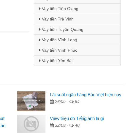
Vay tiền Tiền Giang
Vay tiền Trà Vinh
Vay tiền Tuyên Quang
Vay tiền Vĩnh Long
Vay tiền Vĩnh Phúc
Vay tiền Yên Bái
i Lan - Sinh viên
Lãi suất ngân hàng Bảo Việt hiện nay
26/09 -
64
Tôi biết đến thông qua quảng cáo trên facebook. Tôi là
nh viên nên cần đóng tiền nhà, sinh nhật bạn bè, mà đọc
mặt
View triệu đô Tiếng anh là gì
ấy thủ tục nhanh gọn nên tôi quyết định vay
cần
22/09 -
40
m Minh Chánh