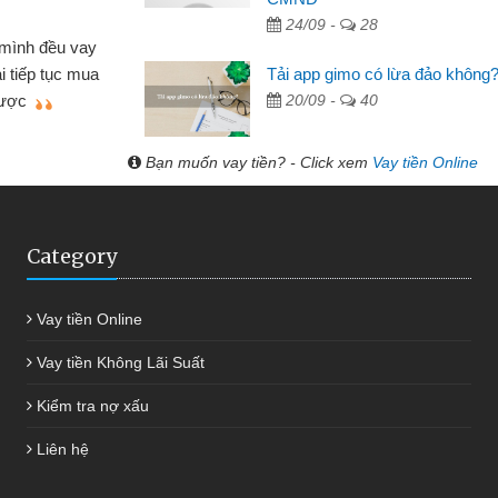
 Tạp hóa
24/09 -
28
nh buôn bán nhỏ lẻ nhiều lúc cần vốn nhập
cần
Tải app gimo có lừa đảo không
ến website qua bạn bè giới thiệu tôi đã giải
đư
20/09 -
40
g việc của mình nhanh chóng
Bạn muốn vay tiền? - Click xem
Vay tiền Online
Category
Vay tiền Online
Vay tiền Không Lãi Suất
Kiểm tra nợ xấu
Liên hệ