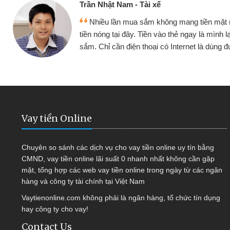
Cấn Văn Lực -
 mang tiền mặt mình đều vay
Tôi kinh doa
ẻ ngay là mình lại tiếp tục mua
hàng, nhờ biết đ
nternet là dùng được
quyết được côn
Vay tiền Online
Chuyên so sánh các dịch vụ cho vay tiền online uy tín bằng
CMND, vay tiền online lãi suất 0 nhanh nhất không cần gặp
mặt, tổng hợp các web vay tiền online trong ngày từ các ngân
hàng và công ty tài chính tại Việt Nam
Vaytienonline.com không phải là ngân hàng, tổ chức tín dụng
hay công ty cho vay!
Contact Us