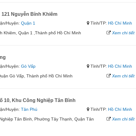
 121 Nguyễn Bỉnh Khiêm
ận/Huyện:
Quận 1
Tỉnh/TP:
Hồ Chí Minh
ỉnh Khiêm, Quận 1 ,Thành phố Hồ Chí Minh
Xem chi tiết
ung
ận/Huyện:
Gò Vấp
Tỉnh/TP:
Hồ Chí Minh
Quận Gò Vấp, Thành phố Hồ Chí Minh
Xem chi tiết
ố 10, Khu Công Nghiệp Tân Bình
ận/Huyện:
Tân Phú
Tỉnh/TP:
Hồ Chí Minh
g Nghiệp Tân Bình, Phường Tây Thạnh, Quận Tân
Xem chi tiết