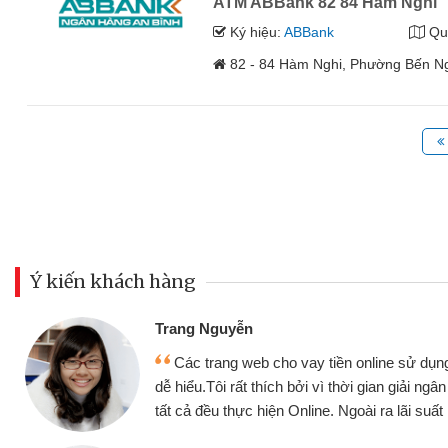
ATM ABBank 82 84 Hàm Nghi
Ký hiệu:
ABBank
Qu
82 - 84 Hàm Nghi, Phường Bến N
Ý kiến khách hàng
Đoàn Hữu Cả
Mình cần tiề
n online sử dụng thân thiện,
nhưng thật may
thời gian giải ngân nhanh chóng
không cần gặp mặ
goài ra lãi suất rất tốt
bè biết