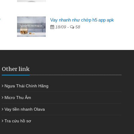
Mất 2 tuần các ngân hàng không ai cho vay. Trong khi
 có 2 triệu để giải quyết việc riêng, trong 1-2 ngày tôi trả
?
Vay nhanh như chớp h5 app apk
ợc thôi. Cảm ơn đã giúp tôi kịp thời và nhanh chóng
18/09 -
58
Other link
Ngựa Thái Chính Hãng
Micro Thu Âm
Vay tiền nhanh Olava
Tra cứu hồ sơ