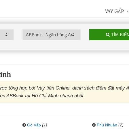
VAY GẤP
TÌM KIẾ
inh
c tổng hợp bởi Vay tiền Online, danh sách điểm đặt máy 
iền ABBank tại Hồ Chí Minh nhanh nhất.
Gò Vấp
(1)
Phú Nhuận
(2)