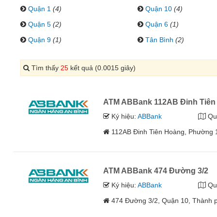
Quận 1
(4)
Quận 10
(4)
Quận 5
(2)
Quận 6
(1)
Quận 9
(1)
Tân Bình
(2)
Tìm thấy
25
kết quả (0.0015 giây)
ATM ABBank 112AB Đinh Tiên
Ký hiệu:
ABBank
Qu
112AB Đinh Tiên Hoàng, Phường 
ATM ABBank 474 Đường 3/2
Ký hiệu:
ABBank
Qu
474 Đường 3/2, Quận 10, Thành 