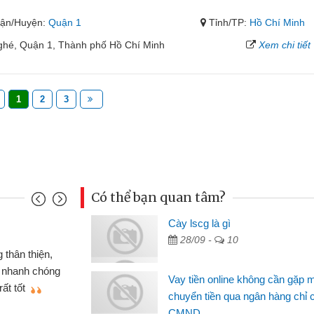
ận/Huyện:
Quận 1
Tỉnh/TP:
Hồ Chí Minh
ghé, Quận 1, Thành phố Hồ Chí Minh
Xem chi tiết
1
2
3
Có thể bạn quan tâm?
nh
Cày lscg là gì
Ma
28/09 -
10
n gấp nên định cầm cố chiếc xe wave
 đã có gói vay tiền bằng CMND online
si
Vay tiền online không cần gặp 
t nên rất tiện lợi, sẽ giới thiệu cho bạn
th
chuyển tiền qua ngân hàng chỉ 
CMND
Lâ