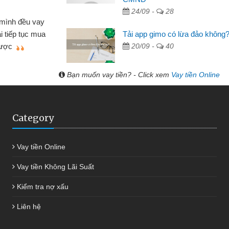
24/09 -
28
Mất 2 tuần các ngân hàng k
c cần vốn nhập
cần có 2 triệu để giải quyết việ
Tải app gimo có lừa đảo không
hiệu tôi đã giải
được thôi. Cảm ơn đã giúp tôi
20/09 -
40
óng
Bạn muốn vay tiền? - Click xem
Vay tiền Online
Category
Vay tiền Online
Vay tiền Không Lãi Suất
Kiểm tra nợ xấu
Liên hệ