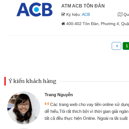
ATM ACB TÔN ĐẢN
Ký hiệu:
ACB
Qu
400-402 Tôn Đản, Phường 4, Quậ
1
Ý kiến khách hàng
Đoàn Hữu Cảnh
Mình cần tiền gấp nên định cầm cố chiế
nhưng thật may đã có gói vay tiền bằng C
ng
không cần gặp mặt nên rất tiện lợi, sẽ giới 
bè biết