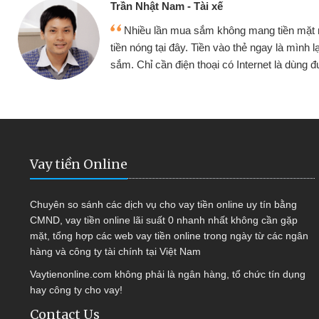
Cấn Văn Lực - Tạp hóa
ay
Tôi kinh doanh buôn bán nhỏ lẻ nhiều lú
mua
hàng, nhờ biết đến website qua bạn bè giới t
quyết được công việc của mình nhanh ch
Vay tiền Online
Chuyên so sánh các dịch vụ cho vay tiền online uy tín bằng
CMND, vay tiền online lãi suất 0 nhanh nhất không cần gặp
mặt, tổng hợp các web vay tiền online trong ngày từ các ngân
hàng và công ty tài chính tại Việt Nam
Vaytienonline.com không phải là ngân hàng, tổ chức tín dụng
hay công ty cho vay!
Contact Us