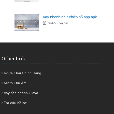
hông ai cho vay. Trong khi
c riêng, trong 1-2 ngày tôi trả
?
Vay nhanh như chớp h5 app apk
 kịp thời và nhanh chóng
18/09 -
58
Other link
Ngựa Thái Chính Hãng
Micro Thu Âm
Vay tiền nhanh Olava
Tra cứu hồ sơ