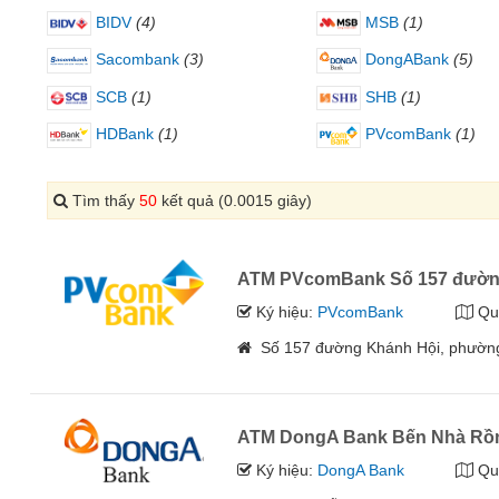
BIDV
(4)
MSB
(1)
Sacombank
(3)
DongABank
(5)
SCB
(1)
SHB
(1)
HDBank
(1)
PVcomBank
(1)
Tìm thấy
50
kết quả (0.0015 giây)
ATM PVcomBank Số 157 đườn
Ký hiệu:
PVcomBank
Qu
Số 157 đường Khánh Hội, phường
ATM DongA Bank Bến Nhà Rồ
Ký hiệu:
DongA Bank
Qu