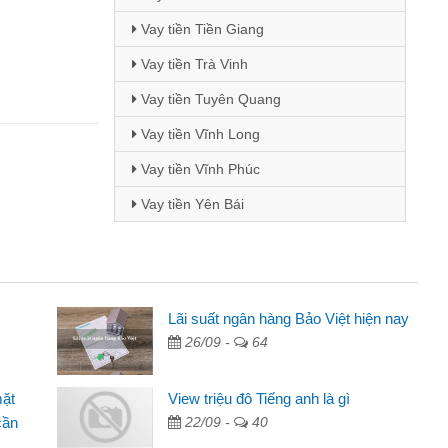
Vay tiền Tiền Giang
Vay tiền Trà Vinh
Vay tiền Tuyên Quang
Vay tiền Vĩnh Long
Vay tiền Vĩnh Phúc
Vay tiền Yên Bái
Lãi suất ngân hàng Bảo Việt hiện nay
26/09 -
64
g cáo trên facebook. Tôi là
à, sinh nhật bạn bè, mà đọc
mặt
View triệu đô Tiếng anh là gì
 quyết định vay
cần
22/09 -
40