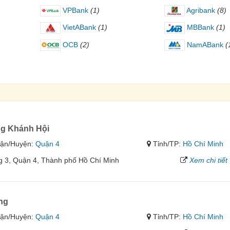
VPBank
(1)
Agribank
(8)
VietABank
(1)
MBBank
(1)
OCB
(2)
NamABank
(
g Khánh Hội
ận/Huyện:
Quận 4
Tỉnh/TP:
Hồ Chí Minh
 3, Quận 4, Thành phố Hồ Chí Minh
Xem chi tiết
ng
ận/Huyện:
Quận 4
Tỉnh/TP:
Hồ Chí Minh