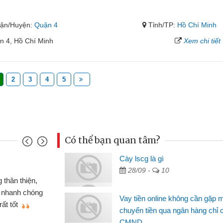
ận/Huyện:
Quận 4
Tỉnh/TP:
Hồ Chí Minh
n 4, Hồ Chí Minh
Xem chi tiết
2
3
4
5
Có thể bạn quan tâm?
Cày lscg là gì
Mai Lan - Sinh viên
28/09 -
10
c xe wave
Tôi biết đến thông qua quản
MND online
sinh viên nên cần đóng tiền nh
Vay tiền online không cần gặp 
thiệu cho bạn
thấy thủ tục nhanh gọn nên tôi
chuyển tiền qua ngân hàng chỉ 
CMND
Lâm Minh Chánh