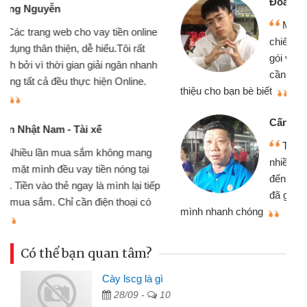
Đoàn Hữu Cảnh
Mình cần tiền gấp nên định cầm cố
chiếc xe wave nhưng thật may đã có
gói vay tiền bằng CMND online không
cần gặp mặt nên rất tiện lợi, sẽ giới
thiệu cho bạn bè biết
qu
Cấn Văn Lực - Tạp hóa
Tôi kinh doanh buôn bán nhỏ lẻ
nhiều lúc cần vốn nhập hàng, nhờ biết
đến website qua bạn bè giới thiệu tôi
đã giải quyết được công việc của
mình nhanh chóng
th
Có thể bạn quan tâm?
Cày lscg là gì
28/09 -
10