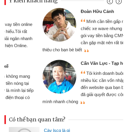
Ý kiến khách hàng
Đoàn Hữu Cảnh
Mình cần tiền gấp nên định cầm cố
chiếc xe wave nhưng thật may đã có
gói vay tiền bằng CMND online không
cần gặp mặt nên rất tiện lợi, sẽ giới
thiệu cho bạn bè biết
qu
Cấn Văn Lực - Tạp hóa
Tôi kinh doanh buôn bán nhỏ lẻ
nhiều lúc cần vốn nhập hàng, nhờ biết
đến website qua bạn bè giới thiệu tôi
đã giải quyết được công việc của
mình nhanh chóng
th
Có thể bạn quan tâm?
Cày lscg là gì