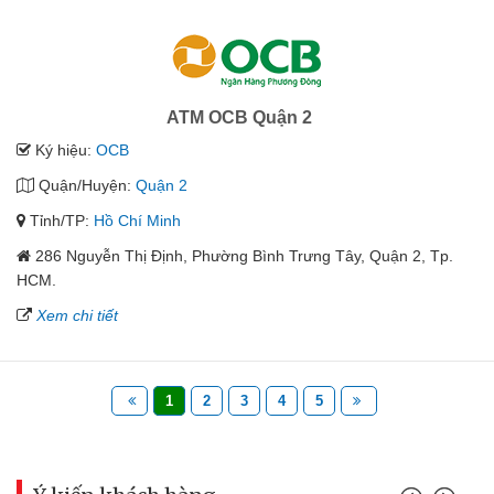
ATM OCB Quận 2
Ký hiệu:
OCB
Quận/Huyện:
Quận 2
Tỉnh/TP:
Hồ Chí Minh
286 Nguyễn Thị Định, Phường Bình Trưng Tây, Quận 2, Tp.
HCM.
Xem chi tiết
1
2
3
4
5