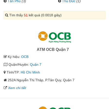
Tân Phú
(3)
Thủ Đức
(1)
Tìm thấy
51
kết quả (0.0018 giây)
ATM OCB Quận 7
Ký hiệu:
OCB
Quận/Huyện:
Quận 7
Tỉnh/TP:
Hồ Chí Minh
252A Nguyễn Thị Thập, P.Tân Quy, Quận 7
Xem chi tiết