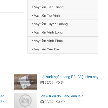
Vay tiền Tiền Giang
Vay tiền Trà Vinh
Vay tiền Tuyên Quang
Vay tiền Vĩnh Long
Vay tiền Vĩnh Phúc
Vay tiền Yên Bái
i Lan - Sinh viên
Lãi suất ngân hàng Bảo Việt hiện nay
26/09 -
64
Tôi biết đến thông qua quảng cáo trên facebook. Tôi là
nh viên nên cần đóng tiền nhà, sinh nhật bạn bè, mà đọc
mặt
View triệu đô Tiếng anh là gì
ấy thủ tục nhanh gọn nên tôi quyết định vay
cần
22/09 -
40
m Minh Chánh