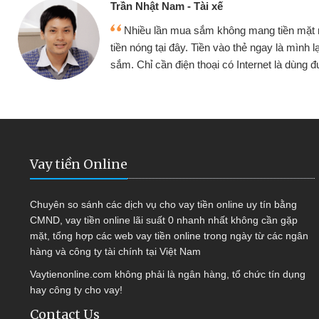
Cấn Văn Lực -
 mang tiền mặt mình đều vay
Tôi kinh doa
ẻ ngay là mình lại tiếp tục mua
hàng, nhờ biết đ
nternet là dùng được
quyết được côn
Vay tiền Online
Chuyên so sánh các dịch vụ cho vay tiền online uy tín bằng
CMND, vay tiền online lãi suất 0 nhanh nhất không cần gặp
mặt, tổng hợp các web vay tiền online trong ngày từ các ngân
hàng và công ty tài chính tại Việt Nam
Vaytienonline.com không phải là ngân hàng, tổ chức tín dụng
hay công ty cho vay!
Contact Us