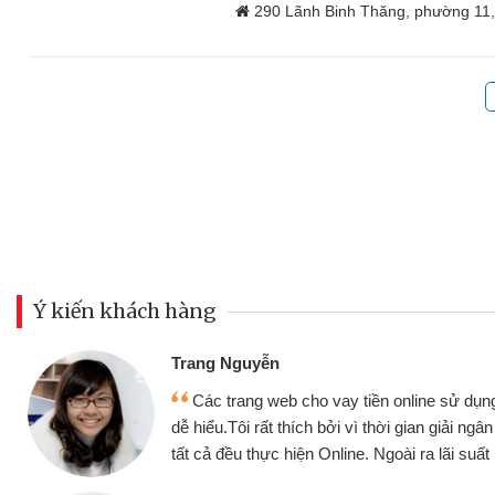
290 Lãnh Binh Thăng, phường 11
Ý kiến khách hàng
Đoàn Hữu Cả
Mình cần tiề
n online sử dụng thân thiện,
nhưng thật may
thời gian giải ngân nhanh chóng
không cần gặp mặ
goài ra lãi suất rất tốt
bè biết