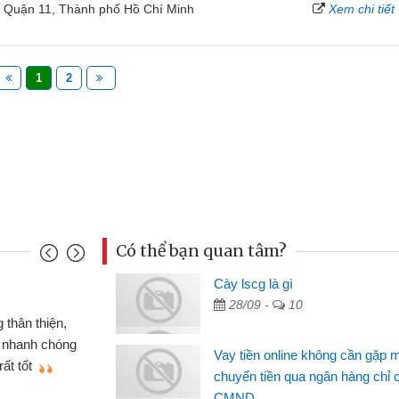
, Quận 11, Thành phố Hồ Chí Minh
Xem chi tiết
1
2
Có thể bạn quan tâm?
nh
Cày lscg là gì
Ma
28/09 -
10
n gấp nên định cầm cố chiếc xe wave
 đã có gói vay tiền bằng CMND online
si
Vay tiền online không cần gặp 
t nên rất tiện lợi, sẽ giới thiệu cho bạn
th
chuyển tiền qua ngân hàng chỉ 
CMND
Lâ