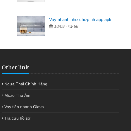
Mất 2 tuần các ngân hàng không ai cho vay. Trong khi
 có 2 triệu để giải quyết việc riêng, trong 1-2 ngày tôi trả
?
Vay nhanh như chớp h5 app apk
ợc thôi. Cảm ơn đã giúp tôi kịp thời và nhanh chóng
18/09 -
58
Other link
Ngựa Thái Chính Hãng
Micro Thu Âm
Vay tiền nhanh Olava
Tra cứu hồ sơ