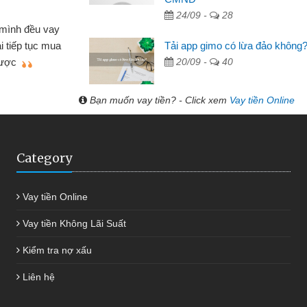
 Tạp hóa
24/09 -
28
nh buôn bán nhỏ lẻ nhiều lúc cần vốn nhập
cần
Tải app gimo có lừa đảo không
ến website qua bạn bè giới thiệu tôi đã giải
đư
20/09 -
40
g việc của mình nhanh chóng
Bạn muốn vay tiền? - Click xem
Vay tiền Online
Category
Vay tiền Online
Vay tiền Không Lãi Suất
Kiểm tra nợ xấu
Liên hệ