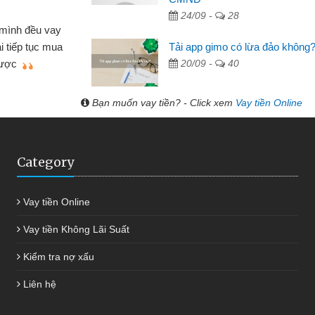
 Tạp hóa
24/09 -
28
nh buôn bán nhỏ lẻ nhiều lúc cần vốn nhập
cần
Tải app gimo có lừa đảo không
ến website qua bạn bè giới thiệu tôi đã giải
đư
20/09 -
40
g việc của mình nhanh chóng
Bạn muốn vay tiền? - Click xem
Vay tiền Online
Category
Vay tiền Online
Vay tiền Không Lãi Suất
Kiểm tra nợ xấu
Liên hệ