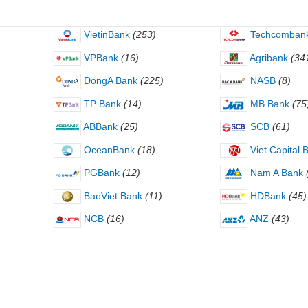
VietinBank
(253)
Techcomban
VPBank
(16)
Agribank
(34
DongA Bank
(225)
NASB
(8)
TP Bank
(14)
MB Bank
(75
ABBank
(25)
SCB
(61)
OceanBank
(18)
Viet Capital 
PGBank
(12)
Nam A Bank
BaoViet Bank
(11)
HDBank
(45)
NCB
(16)
ANZ
(43)