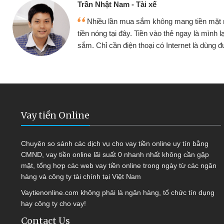
Cấn Văn Lực -
 mang tiền mặt mình đều vay
Tôi kinh doa
ẻ ngay là mình lại tiếp tục mua
hàng, nhờ biết đ
nternet là dùng được
quyết được côn
Vay tiền Online
Chuyên so sánh các dịch vụ cho vay tiền online uy tín bằng
CMND, vay tiền online lãi suất 0 nhanh nhất không cần gặp
mặt, tổng hợp các web vay tiền online trong ngày từ các ngân
hàng và công ty tài chính tại Việt Nam
Vaytienonline.com không phải là ngân hàng, tổ chức tín dụng
hay công ty cho vay!
Contact Us