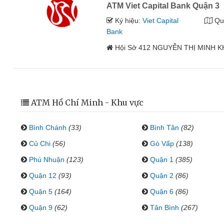
ATM Viet Capital Bank Quận 3
Ký hiệu:
Viet Capital
Qu
Bank
Hội Sở 412 NGUYỄN THỊ MINH K
ATM Hồ Chí Minh - Khu vực
Bình Chánh
(33)
Bình Tân
(82)
Củ Chi
(56)
Gò Vấp
(138)
Phú Nhuận
(123)
Quận 1
(385)
Quận 12
(93)
Quận 2
(86)
Quận 5
(164)
Quận 6
(86)
Quận 9
(62)
Tân Bình
(267)