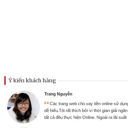
Ý kiến khách hàng
Đoàn Hữu Cả
Mình cần tiề
n online sử dụng thân thiện,
nhưng thật may
thời gian giải ngân nhanh chóng
không cần gặp mặ
goài ra lãi suất rất tốt
bè biết