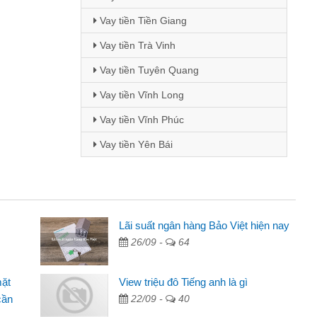
Vay tiền Tiền Giang
Vay tiền Trà Vinh
Vay tiền Tuyên Quang
Vay tiền Vĩnh Long
Vay tiền Vĩnh Phúc
Vay tiền Yên Bái
i Lan - Sinh viên
Lãi suất ngân hàng Bảo Việt hiện nay
26/09 -
64
Tôi biết đến thông qua quảng cáo trên facebook. Tôi là
nh viên nên cần đóng tiền nhà, sinh nhật bạn bè, mà đọc
mặt
View triệu đô Tiếng anh là gì
ấy thủ tục nhanh gọn nên tôi quyết định vay
cần
22/09 -
40
m Minh Chánh