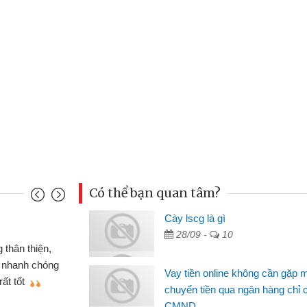
Có thể bạn quan tâm?
nh
Cày lscg là gì
Ma
28/09 -
10
n gấp nên định cầm cố chiếc xe wave
 đã có gói vay tiền bằng CMND online
si
Vay tiền online không cần gặp 
t nên rất tiện lợi, sẽ giới thiệu cho bạn
th
chuyển tiền qua ngân hàng chỉ 
CMND
Lâ