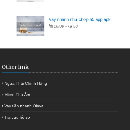
Mất 2 tuần các ngân hàng không ai cho vay. Trong khi
 có 2 triệu để giải quyết việc riêng, trong 1-2 ngày tôi trả
?
Vay nhanh như chớp h5 app apk
ợc thôi. Cảm ơn đã giúp tôi kịp thời và nhanh chóng
18/09 -
58
Other link
Ngựa Thái Chính Hãng
Micro Thu Âm
Vay tiền nhanh Olava
Tra cứu hồ sơ