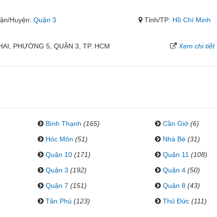
ận/Huyện:
Quận 3
Tỉnh/TP:
Hồ Chí Minh
HAI, PHƯỜNG 5, QUẬN 3, TP. HCM
Xem chi tiết
Bình Thạnh
(165)
Cần Giờ
(6)
Hóc Môn
(51)
Nhà Bè
(31)
Quận 10
(171)
Quận 11
(108)
Quận 3
(192)
Quận 4
(50)
Quận 7
(151)
Quận 8
(43)
Tân Phú
(123)
Thủ Đức
(111)