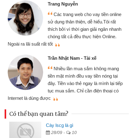
Trang Nguyễn
Các trang web cho vay tiền online
sử dụng thân thiện, dễ hiểu.Tôi rất
thích bởi vì thời gian giải ngân nhanh
chóng tất cả đều thực hiện Online.
thi
Ngoài ra lãi suất rất tốt
Trần Nhật Nam - Tài xế
Nhiều lần mua sắm không mang
tiền mặt mình đều vay tiền nóng tại
đây. Tiền vào thẻ ngay là mình lại tiếp
tục mua sắm. Chỉ cần điện thoại có
mì
Internet là dùng được
Có thể bạn quan tâm?
Cày lscg là gì
28/09 -
10