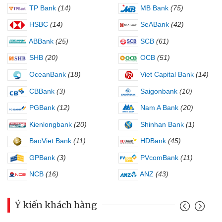
TP Bank
(14)
MB Bank
(75)
HSBC
(14)
SeABank
(42)
ABBank
(25)
SCB
(61)
SHB
(20)
OCB
(51)
OceanBank
(18)
Viet Capital Bank
(14)
CBBank
(3)
Saigonbank
(10)
PGBank
(12)
Nam A Bank
(20)
Kienlongbank
(20)
Shinhan Bank
(1)
BaoViet Bank
(11)
HDBank
(45)
GPBank
(3)
PVcomBank
(11)
NCB
(16)
ANZ
(43)
Ý kiến khách hàng