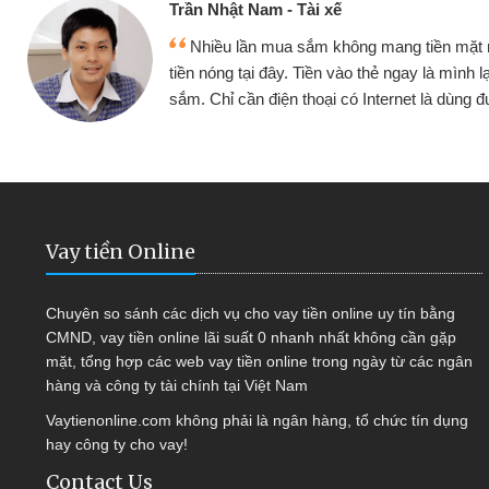
ế
Cấn Văn 
không mang tiền mặt mình đều vay
Tôi kin
vào thẻ ngay là mình lại tiếp tục mua
hàng, nhờ 
i có Internet là dùng được
quyết đượ
Vay tiền Online
Chuyên so sánh các dịch vụ cho vay tiền online uy tín bằng
CMND, vay tiền online lãi suất 0 nhanh nhất không cần gặp
mặt, tổng hợp các web vay tiền online trong ngày từ các ngân
hàng và công ty tài chính tại Việt Nam
Vaytienonline.com không phải là ngân hàng, tổ chức tín dụng
hay công ty cho vay!
Contact Us