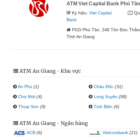
ATM Viet Capital Bank Phú Tâ
Ký hiệu:
Viet Capital
Qu
Bank
PGD Phú Tân, 248 Tôn Đức Thắng,
Tỉnh An Giang
ATM An Giang - Khu vực
An Phú
(1)
Châu Đốc
(31)
Chợ Mới
(4)
Long Xuyên
(98)
Thoại Sơn
(9)
Tịnh Biên
(6)
ATM An Giang - Ngân hàng
ACB
(6)
Vietcombank
(21)