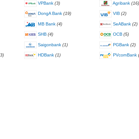
VPBank
(3)
Agribank
(16
DongA Bank
(19)
VIB
(2)
MB Bank
(4)
SeABank
(2)
SHB
(4)
OCB
(5)
Saigonbank
(1)
PGBank
(2)
(3)
HDBank
(1)
PVcomBank