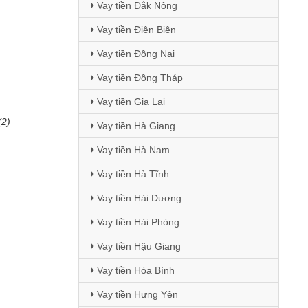
Vay tiền Đắk Nông
)
Vay tiền Điện Biên
Vay tiền Đồng Nai
Vay tiền Đồng Tháp
Vay tiền Gia Lai
(2)
Vay tiền Hà Giang
Vay tiền Hà Nam
Vay tiền Hà Tĩnh
Vay tiền Hải Dương
Vay tiền Hải Phòng
Vay tiền Hậu Giang
Vay tiền Hòa Bình
Vay tiền Hưng Yên