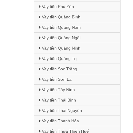
Vay tiền Phú Yên
Vay tiền Quảng Bình
Vay tiền Quảng Nam
Vay tiền Quảng Ngãi
Vay tiền Quảng Ninh
Vay tiền Quảng Trị
Vay tiền Sóc Trăng
Vay tiền Sơn La
Vay tiền Tây Ninh
Vay tiền Thái Bình
Vay tiền Thái Nguyên
Vay tiền Thanh Hóa
Vay tiền Thừa Thiên Huế