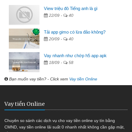
View triệu đô Tiếng anh là gì
22/09 -
40
Tải app gimo có lừa đảo không?
20/09 -
40
Vay nhanh như chớp h5 app apk
18/09 -
58
Bạn muốn vay tiền? - Click xem
Vay tiền Online
Vay tiền Online
Chuyên so sánh các dịch vụ cho vay tiền online uy tín bằng
CMND, vay tiền online lãi suất 0 nhanh nhất không cần gặp mặt,