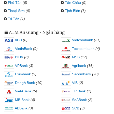
Phú Tân
(6)
Tân Châu
(9)
Thoại Sơn
(9)
Tịnh Biên
(6)
Tri Tôn
(1)
ATM An Giang - Ngân hàng
ACB
(6)
Vietcombank
(21)
VietinBank
(9)
Techcombank
(4)
BIDV
(8)
MSB
(17)
VPBank
(3)
Agribank
(16)
Eximbank
(5)
Sacombank
(20)
DongA Bank
(19)
VIB
(2)
VietABank
(5)
TP Bank
(1)
MB Bank
(4)
SeABank
(2)
ABBank
(3)
SCB
(3)