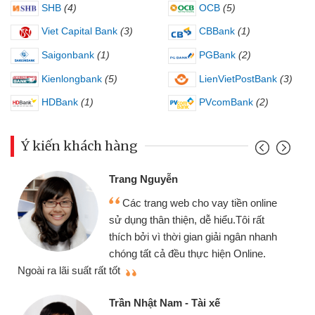
SHB
(4)
OCB
(5)
Viet Capital Bank
(3)
CBBank
(1)
Saigonbank
(1)
PGBank
(2)
Kienlongbank
(5)
LienVietPostBank
(3)
HDBank
(1)
PVcomBank
(2)
Ý kiến khách hàng
Đoàn Hữu Cảnh
yễn
Mình cần tiền 
g web cho vay tiền online
chiếc xe wave như
 thiện, dễ hiểu.Tôi rất
gói vay tiền bằng
 thời gian giải ngân nhanh
cần gặp mặt nên rất
ả đều thực hiện Online.
thiệu cho bạn bè biết
Cấn Văn Lực - Tạ
Nam - Tài xế