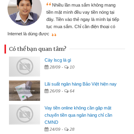
Tôi kinh doanh 
ần mua sắm không mang
nhiều lúc cần vốn 
nh đều vay tiền nóng tại
đến website qua bạn
o thẻ ngay là mình lại tiếp
đã giải quyết được
. Chỉ cần điện thoại có
mình nhanh chóng
Có thể bạn quan tâm?
Cày lscg là gì
28/09 -
10
Lãi suất ngân hàng Bảo Việt hiện nay
26/09 -
64
Vay tiền online không cần gặp mặt
chuyển tiền qua ngân hàng chỉ cần
CMND
24/09 -
28