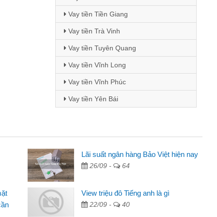
Vay tiền Tiền Giang
Vay tiền Trà Vinh
Vay tiền Tuyên Quang
Vay tiền Vĩnh Long
Vay tiền Vĩnh Phúc
Vay tiền Yên Bái
i Lan - Sinh viên
Lãi suất ngân hàng Bảo Việt hiện nay
26/09 -
64
Tôi biết đến thông qua quảng cáo trên facebook. Tôi là
nh viên nên cần đóng tiền nhà, sinh nhật bạn bè, mà đọc
mặt
View triệu đô Tiếng anh là gì
ấy thủ tục nhanh gọn nên tôi quyết định vay
cần
22/09 -
40
m Minh Chánh