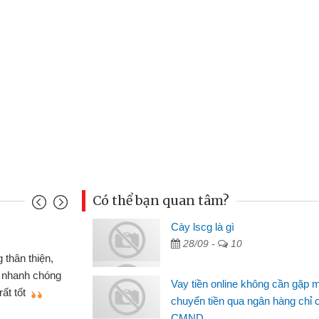
Có thể bạn quan tâm?
nh
Cày lscg là gì
Ma
28/09 -
10
n gấp nên định cầm cố chiếc xe wave
 đã có gói vay tiền bằng CMND online
si
Vay tiền online không cần gặp 
t nên rất tiện lợi, sẽ giới thiệu cho bạn
th
chuyển tiền qua ngân hàng chỉ 
CMND
Lâ