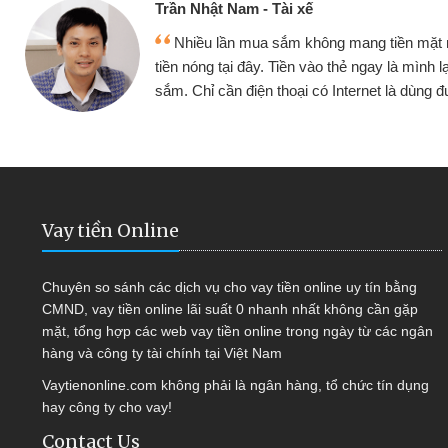
Cấn Văn Lực -
 mang tiền mặt mình đều vay
Tôi kinh doa
ẻ ngay là mình lại tiếp tục mua
hàng, nhờ biết đ
nternet là dùng được
quyết được côn
Vay tiền Online
Chuyên so sánh các dịch vụ cho vay tiền online uy tín bằng
CMND, vay tiền online lãi suất 0 nhanh nhất không cần gặp
mặt, tổng hợp các web vay tiền online trong ngày từ các ngân
hàng và công ty tài chính tại Việt Nam
Vaytienonline.com không phải là ngân hàng, tổ chức tín dụng
hay công ty cho vay!
Contact Us