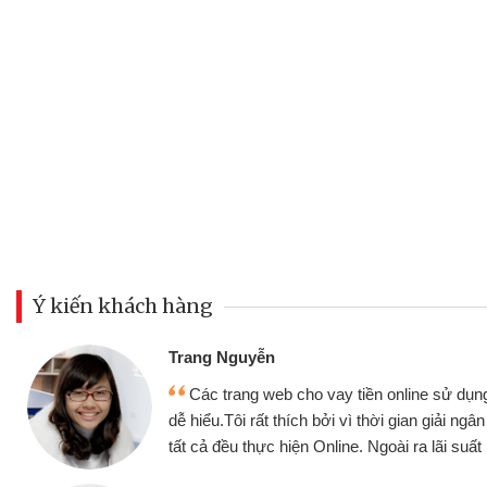
Ý kiến khách hàng
Đoàn Hữu Cả
Mình cần tiề
n online sử dụng thân thiện,
nhưng thật may
thời gian giải ngân nhanh chóng
không cần gặp mặ
goài ra lãi suất rất tốt
bè biết