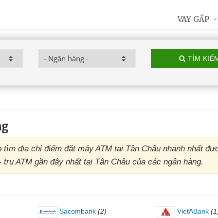
VAY GẤP
TÌM KIẾ
ng
tìm địa chỉ điểm đặt máy ATM tại Tân Châu nhanh nhất đư
 - trụ ATM gần đây nhất tại Tân Châu của các ngân hàng.
Sacombank
(2)
VietABank
(1