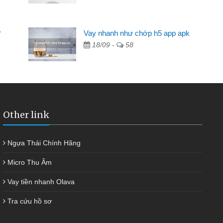
Mất 2 tuần các ngân hàng không ai cho vay. Trong khi
 có 2 triệu để giải quyết việc riêng, trong 1-2 ngày tôi trả
?
Vay nhanh như chớp h5 app apk
ợc thôi. Cảm ơn đã giúp tôi kịp thời và nhanh chóng
18/09 -
58
Other link
Ngựa Thái Chính Hãng
Micro Thu Âm
Vay tiền nhanh Olava
Tra cứu hồ sơ