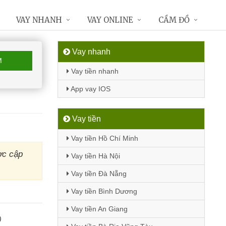
VAY NHANH
VAY ONLINE
CẦM ĐỒ
Vay nhanh
M
Vay tiền nhanh
App vay IOS
Vay tiền
Vay tiền Hồ Chí Minh
ợc cập
Vay tiền Hà Nội
Vay tiền Đà Nẵng
Vay tiền Bình Dương
Vay tiền An Giang
)