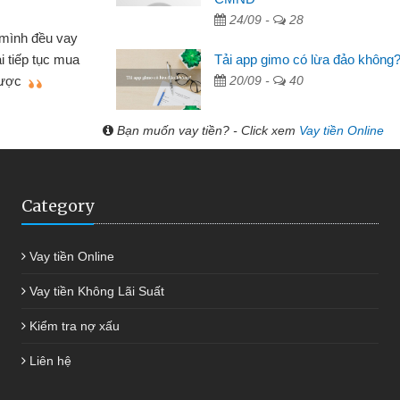
 Tạp hóa
24/09 -
28
nh buôn bán nhỏ lẻ nhiều lúc cần vốn nhập
cần
Tải app gimo có lừa đảo không
ến website qua bạn bè giới thiệu tôi đã giải
đư
20/09 -
40
g việc của mình nhanh chóng
Bạn muốn vay tiền? - Click xem
Vay tiền Online
Category
Vay tiền Online
Vay tiền Không Lãi Suất
Kiểm tra nợ xấu
Liên hệ