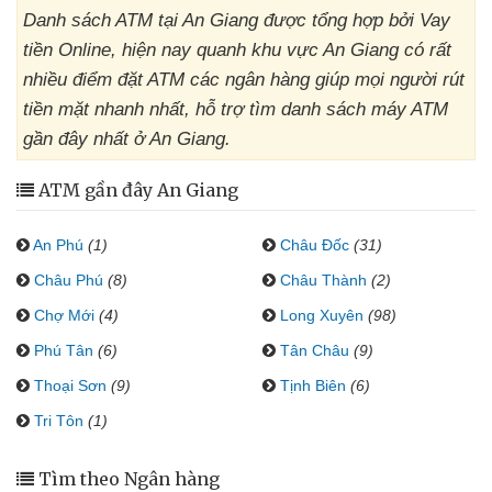
Danh sách ATM tại An Giang được tổng hợp bởi Vay
tiền Online, hiện nay quanh khu vực An Giang có rất
nhiều điểm đặt ATM các ngân hàng giúp mọi người rút
tiền mặt nhanh nhất, hỗ trợ tìm danh sách máy ATM
gần đây nhất ở An Giang.
ATM gần đây An Giang
An Phú
(1)
Châu Đốc
(31)
Châu Phú
(8)
Châu Thành
(2)
Chợ Mới
(4)
Long Xuyên
(98)
Phú Tân
(6)
Tân Châu
(9)
Thoại Sơn
(9)
Tịnh Biên
(6)
Tri Tôn
(1)
Tìm theo Ngân hàng