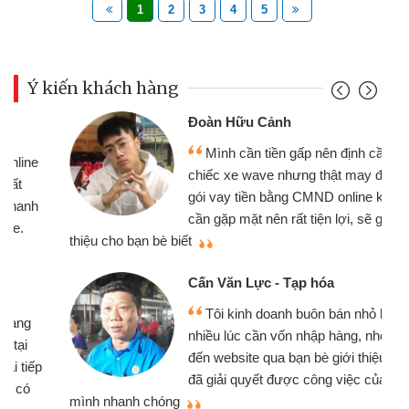
1
2
3
4
5
Ý kiến khách hàng
Đoàn Hữu Cảnh
Mình cần tiền gấp nên định cầm cố
chiếc xe wave nhưng thật may đã có
gói vay tiền bằng CMND online không
cần gặp mặt nên rất tiện lợi, sẽ giới
thiệu cho bạn bè biết
qu
Cấn Văn Lực - Tạp hóa
Tôi kinh doanh buôn bán nhỏ lẻ
nhiều lúc cần vốn nhập hàng, nhờ biết
đến website qua bạn bè giới thiệu tôi
đã giải quyết được công việc của
mình nhanh chóng
th