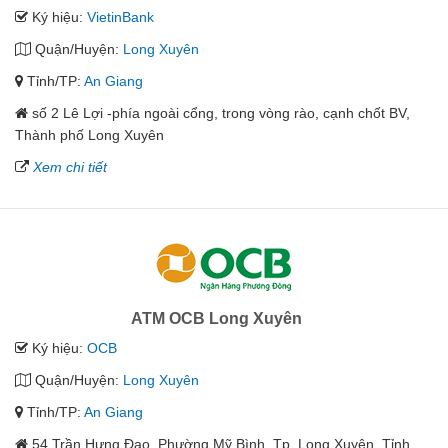
Ký hiệu:
VietinBank
Quận/Huyện:
Long Xuyên
Tỉnh/TP:
An Giang
số 2 Lê Lợi -phía ngoài cổng, trong vòng rào, cạnh chốt BV,
Thành phố Long Xuyên
Xem chi tiết
ATM OCB Long Xuyên
Ký hiệu:
OCB
Quận/Huyện:
Long Xuyên
Tỉnh/TP:
An Giang
54 Trần Hưng Đạo, Phường Mỹ Bình, Tp. Long Xuyên, Tỉnh