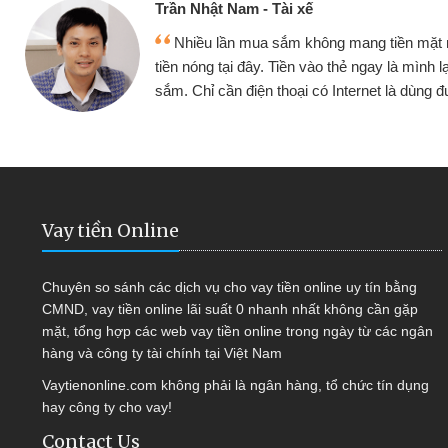
Cấn Văn Lực - Tạp hóa
ều vay
Tôi kinh doanh buôn bán nhỏ lẻ nhi
 tục mua
hàng, nhờ biết đến website qua bạn bè gi
quyết được công việc của mình nhan
Vay tiền Online
Chuyên so sánh các dịch vụ cho vay tiền online uy tín bằng
CMND, vay tiền online lãi suất 0 nhanh nhất không cần gặp
mặt, tổng hợp các web vay tiền online trong ngày từ các ngân
hàng và công ty tài chính tại Việt Nam
Vaytienonline.com không phải là ngân hàng, tổ chức tín dụng
hay công ty cho vay!
Contact Us