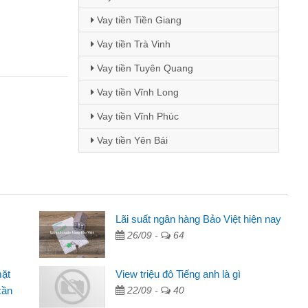
Vay tiền Tiền Giang
Vay tiền Trà Vinh
Vay tiền Tuyên Quang
Vay tiền Vĩnh Long
Vay tiền Vĩnh Phúc
Vay tiền Yên Bái
Lãi suất ngân hàng Bảo Việt hiện nay
26/09 -
64
 quảng cáo trên facebook. Tôi là
ền nhà, sinh nhật bạn bè, mà đọc
mặt
View triệu đô Tiếng anh là gì
n tôi quyết định vay
cần
22/09 -
40