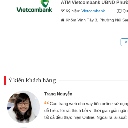
ATM Vietcombank UBND Phườ
Ký hiệu:
Vietcombank
Qu
Khõm Vĩnh Tây 3, Phường Núi Sa
Ý kiến khách hàng
Đoàn Hữu Cảnh
Mình cần tiền gấp nên định cầm cố
hiện,
nhưng thật may đã có gói vay tiền bằ
h chóng
không cần gặp mặt nên rất tiện lợi, sẽ 
bè biết