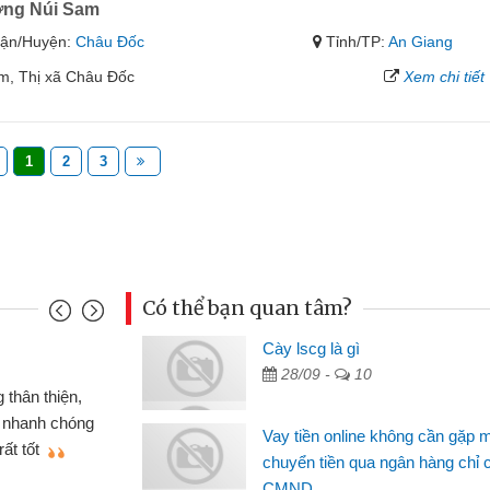
ng Núi Sam
ận/Huyện:
Châu Đốc
Tỉnh/TP:
An Giang
m, Thị xã Châu Đốc
Xem chi tiết
1
2
3
Có thể bạn quan tâm?
Cày lscg là gì
Mai Lan - Sinh viên
28/09 -
10
 chiếc xe wave
Tôi biết đến thông qua
ng CMND online
sinh viên nên cần đóng ti
Vay tiền online không cần gặp 
giới thiệu cho bạn
thấy thủ tục nhanh gọn nê
chuyển tiền qua ngân hàng chỉ 
CMND
Lâm Minh Chánh