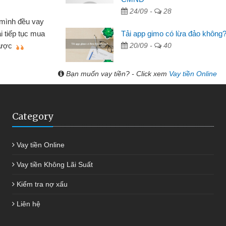
24/09 -
28
Mất 2 tuần các ngân hà
ều lúc cần vốn nhập
cần có 2 triệu để giải quyế
Tải app gimo có lừa đảo không
ới thiệu tôi đã giải
được thôi. Cảm ơn đã giú
20/09 -
40
h chóng
Bạn muốn vay tiền? - Click xem
Vay tiền Online
Category
Vay tiền Online
Vay tiền Không Lãi Suất
Kiểm tra nợ xấu
Liên hệ