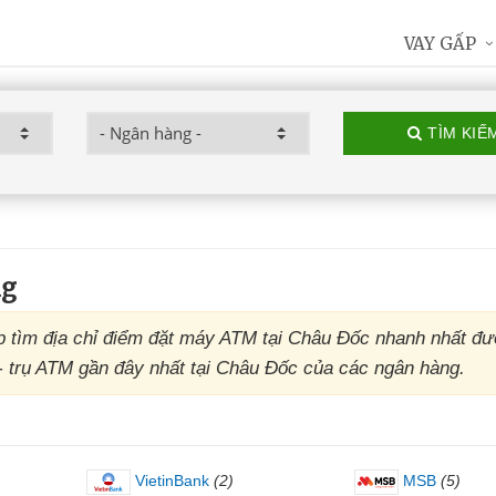
VAY GẤP
TÌM KIẾ
ng
tìm địa chỉ điểm đặt máy ATM tại Châu Đốc nhanh nhất đ
 - trụ ATM gần đây nhất tại Châu Đốc của các ngân hàng.
VietinBank
(2)
MSB
(5)