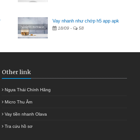
ng không ai cho vay. Trong khi
t việc riêng, trong 1-2 ngày tôi trả
?
Vay nhanh như chớp h5 app apk
p tôi kịp thời và nhanh chóng
18/09 -
58
Other link
Ngựa Thái Chính Hãng
Micro Thu Âm
Vay tiền nhanh Olava
Tra cứu hồ sơ