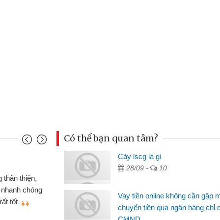
Có thể bạn quan tâm?
Đoàn Hữu Cảnh
Cày lscg là gì
28/09 -
10
Mình cần tiền gấp nên định cầm cố chiếc xe w
nhưng thật may đã có gói vay tiền bằng CMND on
Vay tiền online không cần gặp 
không cần gặp mặt nên rất tiện lợi, sẽ giới thiệu 
chuyển tiền qua ngân hàng chỉ 
bè biết
CMND