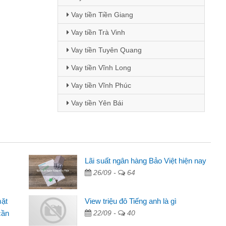
Vay tiền Tiền Giang
Vay tiền Trà Vinh
Vay tiền Tuyên Quang
Vay tiền Vĩnh Long
Vay tiền Vĩnh Phúc
Vay tiền Yên Bái
Lãi suất ngân hàng Bảo Việt hiện nay
Mai Lan - Sinh viên
26/09 -
64
ave
Tôi biết đến thông qua quảng cáo t
line
sinh viên nên cần đóng tiền nhà, sin
mặt
View triệu đô Tiếng anh là gì
cho bạn
thấy thủ tục nhanh gọn nên tôi quyết
cần
22/09 -
40
Lâm Minh Chánh