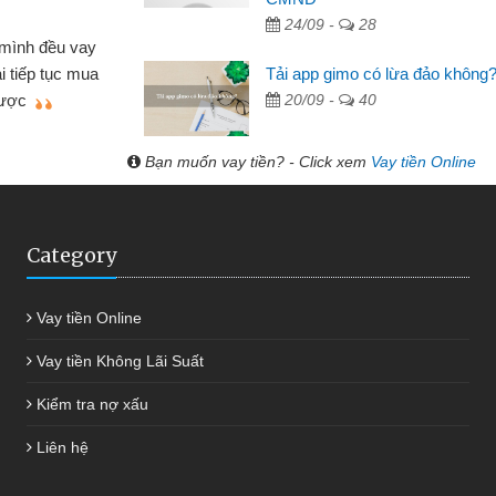
Cấn Văn Lực - Tạp hóa
24/09 -
28
Tôi kinh doanh buôn bán nhỏ lẻ nhiều lúc cần 
Tải app gimo có lừa đảo không
hàng, nhờ biết đến website qua bạn bè giới thiệu tô
20/09 -
40
quyết được công việc của mình nhanh chóng
Bạn muốn vay tiền? - Click xem
Vay tiền Online
Category
Vay tiền Online
Vay tiền Không Lãi Suất
Kiểm tra nợ xấu
Liên hệ