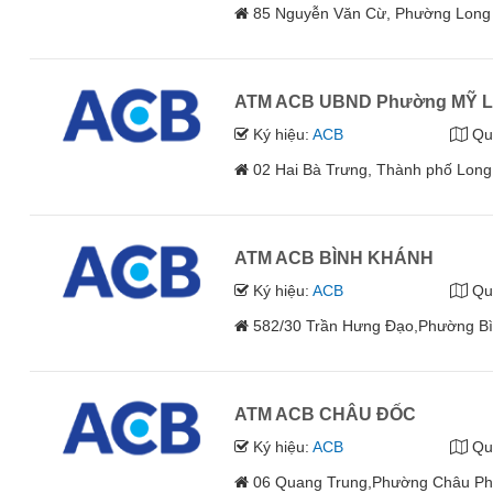
85 Nguyễn Văn Cừ, Phường Long
ATM ACB UBND Phường MỸ 
Ký hiệu:
ACB
Qu
02 Hai Bà Trưng, Thành phố Long
ATM ACB BÌNH KHÁNH
Ký hiệu:
ACB
Qu
582/30 Trần Hưng Đạo,Phường Bì
ATM ACB CHÂU ĐỐC
Ký hiệu:
ACB
Qu
06 Quang Trung,Phường Châu Phú