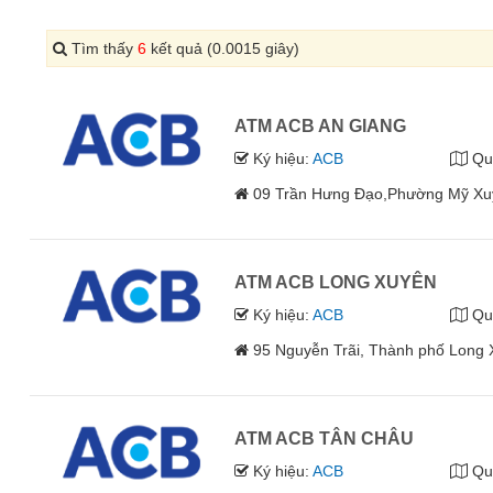
Tìm thấy
6
kết quả (0.0015 giây)
ATM ACB AN GIANG
Ký hiệu:
ACB
Qu
09 Trần Hưng Đạo,Phường Mỹ Xuy
ATM ACB LONG XUYÊN
Ký hiệu:
ACB
Qu
95 Nguyễn Trãi, Thành phố Long 
ATM ACB TÂN CHÂU
Ký hiệu:
ACB
Qu