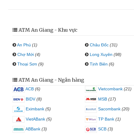
ATM An Giang - Khu vực
An Phú
(1)
Châu Đốc
(31)
Chợ Mới
(4)
Long Xuyên
(98)
Thoại Sơn
(9)
Tịnh Biên
(6)
ATM An Giang - Ngân hàng
ACB
(6)
Vietcombank
(21)
BIDV
(8)
MSB
(17)
Eximbank
(5)
Sacombank
(20)
VietABank
(5)
TP Bank
(1)
ABBank
(3)
SCB
(3)