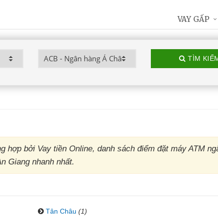
VAY GẤP
TÌM KIẾ
 hợp bởi Vay tiền Online, danh sách điểm đặt máy ATM ng
An Giang nhanh nhất.
Tân Châu
(1)