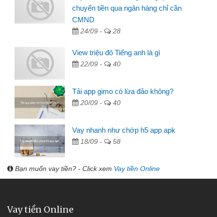
chuyển tiền qua ngân hàng chỉ cần
CMND
24/09 -
28
View triệu đô Tiếng anh là gì
22/09 -
40
Tải app gimo có lừa đảo không?
20/09 -
40
Vay nhanh như chớp h5 app apk
18/09 -
58
Bạn muốn vay tiền? - Click xem
Vay tiền Online
Vay tiền Online