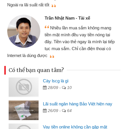
thiệu cho bạn bè biết
Cấn Văn Lực - Tạp hóa
i xế
Tôi kinh doanh buôn bán
sắm không mang
nhiều lúc cần vốn nhập hàn
ay tiền nóng tại
đến website qua bạn bè giới
ay là mình lại tiếp
đã giải quyết được công v
n điện thoại có
mình nhanh chóng
Có thể bạn quan tâm?
Cày lscg là gì
28/09 -
10
Lãi suất ngân hàng Bảo Việt hiện nay
26/09 -
64
Vay tiền online không cần gặp mặt