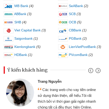
MB Bank
(4)
SeABank
(2)
ABBank
(3)
SCB
(3)
SHB
(4)
OCB
(5)
Viet Capital Bank
(3)
CBBank
(1)
Saigonbank
(1)
PGBank
(2)
Kienlongbank
(5)
LienVietPostBank
(3)
HDBank
(1)
PVcomBank
(2)
Ý kiến khách hàng
Đoàn Hữu Cảnh
Mình cần tiền gấp nên 
o vay tiền online
chiếc xe wave nhưng thật
dễ hiểu.Tôi rất
gói vay tiền bằng CMND o
an giải ngân nhanh
cần gặp mặt nên rất tiện lợi
ực hiện Online.