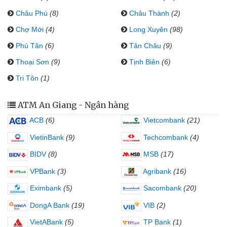
Châu Phú
(8)
Châu Thành
(2)
Chợ Mới
(4)
Long Xuyên
(98)
Phú Tân
(6)
Tân Châu
(9)
Thoại Sơn
(9)
Tịnh Biên
(6)
Tri Tôn
(1)
ATM An Giang - Ngân hàng
ACB
(6)
Vietcombank
(21)
VietinBank
(9)
Techcombank
(4)
BIDV
(8)
MSB
(17)
VPBank
(3)
Agribank
(16)
Eximbank
(5)
Sacombank
(20)
DongA Bank
(19)
VIB
(2)
VietABank
(5)
TP Bank
(1)