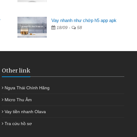
Mất 2 tuần các ngân hàng không ai cho vay. Trong khi
cần có 2 triệu để giải quyết việc riêng, trong 1-2 ngày tôi trả
?
Vay nhanh như chớp h5 app apk
được thôi. Cảm ơn đã giúp tôi kịp thời và nhanh chóng
18/09 -
58
Other link
Ngựa Thái Chính Hãng
Micro Thu Âm
Vay tiền nhanh Olava
Tra cứu hồ sơ