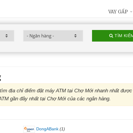
VAY GẤP
TÌM KIẾ
g
ìm địa chỉ điểm đặt máy ATM tại Chợ Mới nhanh nhất được
ụ ATM gần đây nhất tại Chợ Mới của các ngân hàng.
DongABank
(1)