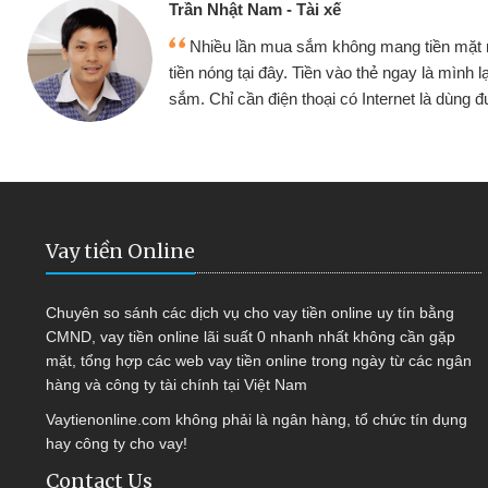
ế
Cấn Văn 
không mang tiền mặt mình đều vay
Tôi kin
vào thẻ ngay là mình lại tiếp tục mua
hàng, nhờ 
i có Internet là dùng được
quyết đượ
Vay tiền Online
Chuyên so sánh các dịch vụ cho vay tiền online uy tín bằng
CMND, vay tiền online lãi suất 0 nhanh nhất không cần gặp
mặt, tổng hợp các web vay tiền online trong ngày từ các ngân
hàng và công ty tài chính tại Việt Nam
Vaytienonline.com không phải là ngân hàng, tổ chức tín dụng
hay công ty cho vay!
Contact Us