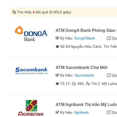
Tìm thấy
4
kết quả (0.0012 giây)
ATM DongA Bank Phòng Giao 
Ký hiệu:
DongA Bank
Qu
Số 5A Nguyễn Hữu Cảnh, Thị Trấ
ATM Sacombank Chợ Mới
Ký hiệu:
Sacombank
Qu
Tổ 17, QL 942, Ấp Thị 2, Mỹ Luôn
ATM Agribank Thị trấn Mỹ Luô
Ký hiệu:
Agribank
Qu