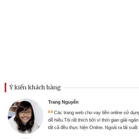
Ý kiến khách hàng
Đoàn Hữ
Mình c
y tiền online sử dụng thân thiện,
nhưng thậ
i vì thời gian giải ngân nhanh chóng
không cần 
ine. Ngoài ra lãi suất rất tốt
bè biết