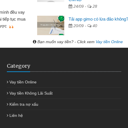
Lực - Tạp hóa
24/09 -
28
h doanh buôn bán nhỏ lẻ nhiều lúc cần vốn nhập
Tải app gimo có lừa đảo không
biết đến website qua bạn bè giới thiệu tôi đã giải
20/09 -
40
c công việc của mình nhanh chóng
Bạn muốn vay tiền? - Click xem
Vay tiền Online
Category
Vay tiền Online
Vay tiền Không Lãi Suất
Kiểm tra nợ xấu
Liên hệ