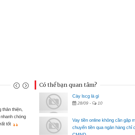
Có thể bạn quan tâm?
u Cảnh
Cày lscg là gì
28/09 -
10
ần tiền gấp nên định cầm cố chiếc xe wave
t may đã có gói vay tiền bằng CMND online
Vay tiền online không cần gặp 
gặp mặt nên rất tiện lợi, sẽ giới thiệu cho bạn
chuyển tiền qua ngân hàng chỉ 
CMND