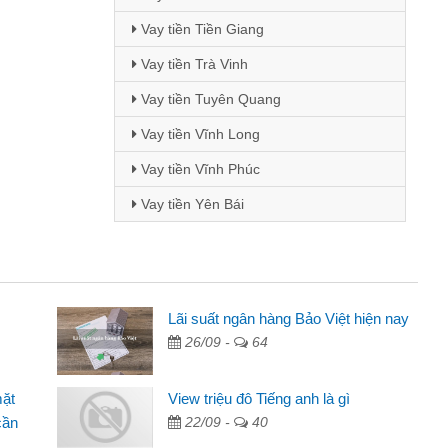
Vay tiền Tiền Giang
Vay tiền Trà Vinh
Vay tiền Tuyên Quang
Vay tiền Vĩnh Long
Vay tiền Vĩnh Phúc
Vay tiền Yên Bái
Mai Lan - Sinh viên
Lãi suất ngân hàng Bảo Việt hiện nay
26/09 -
64
Tôi biết đến thông qua quảng cáo trên facebook. Tôi là
sinh viên nên cần đóng tiền nhà, sinh nhật bạn bè, mà đọc
mặt
View triệu đô Tiếng anh là gì
thấy thủ tục nhanh gọn nên tôi quyết định vay
cần
22/09 -
40
Lâm Minh Chánh