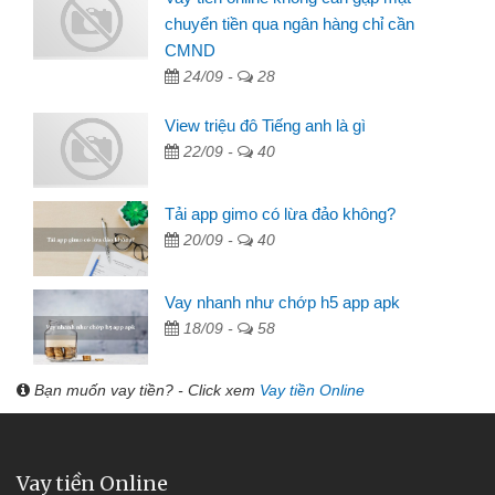
chuyển tiền qua ngân hàng chỉ cần
CMND
24/09 -
28
View triệu đô Tiếng anh là gì
22/09 -
40
Tải app gimo có lừa đảo không?
20/09 -
40
Vay nhanh như chớp h5 app apk
18/09 -
58
Bạn muốn vay tiền? - Click xem
Vay tiền Online
Vay tiền Online