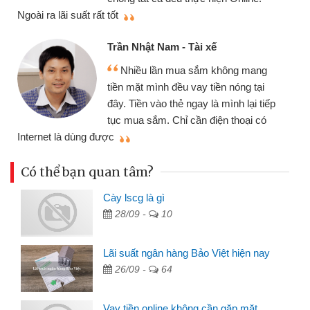
thiệu cho bạn bè biết
Cấn Văn Lực - Tạ
Nam - Tài xế
Tôi kinh doanh 
ần mua sắm không mang
nhiều lúc cần vốn 
nh đều vay tiền nóng tại
đến website qua bạn
o thẻ ngay là mình lại tiếp
đã giải quyết được
. Chỉ cần điện thoại có
mình nhanh chóng
Có thể bạn quan tâm?
Cày lscg là gì
28/09 -
10
Lãi suất ngân hàng Bảo Việt hiện nay
26/09 -
64
Vay tiền online không cần gặp mặt