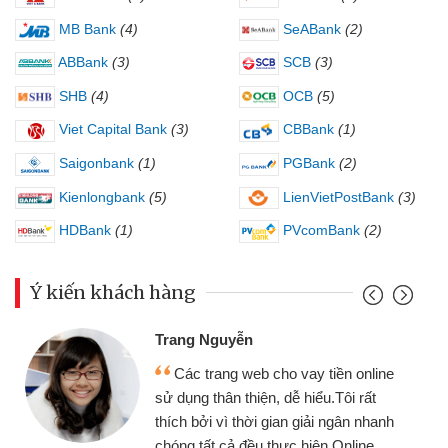
MB Bank
(4)
SeABank
(2)
ABBank
(3)
SCB
(3)
SHB
(4)
OCB
(5)
Viet Capital Bank
(3)
CBBank
(1)
Saigonbank
(1)
PGBank
(2)
Kienlongbank
(5)
LienVietPostBank
(3)
HDBank
(1)
PVcomBank
(2)
Ý kiến khách hàng
Đoàn Hữu Cảnh
yễn
Mình cần tiền 
g web cho vay tiền online
chiếc xe wave như
 thiện, dễ hiểu.Tôi rất
gói vay tiền bằng
 thời gian giải ngân nhanh
cần gặp mặt nên rất
ả đều thực hiện Online.