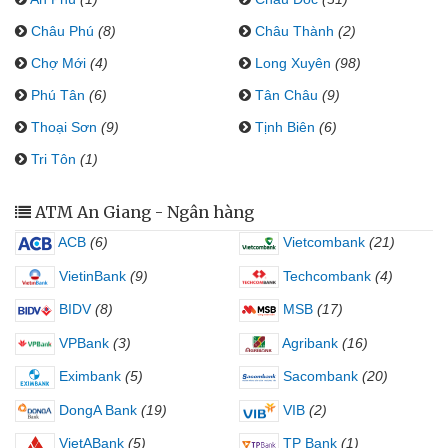
Châu Phú
(8)
Châu Thành
(2)
Chợ Mới
(4)
Long Xuyên
(98)
Phú Tân
(6)
Tân Châu
(9)
Thoại Sơn
(9)
Tịnh Biên
(6)
Tri Tôn
(1)
ATM An Giang - Ngân hàng
ACB
(6)
Vietcombank
(21)
VietinBank
(9)
Techcombank
(4)
BIDV
(8)
MSB
(17)
VPBank
(3)
Agribank
(16)
Eximbank
(5)
Sacombank
(20)
DongA Bank
(19)
VIB
(2)
VietABank
(5)
TP Bank
(1)