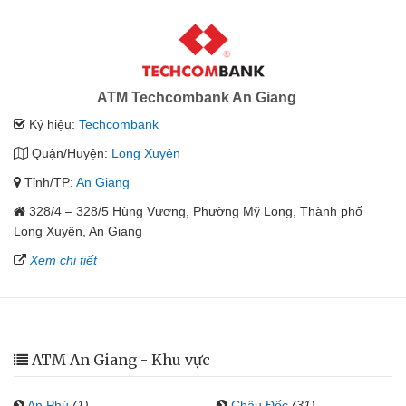
ATM Techcombank An Giang
Ký hiệu:
Techcombank
Quận/Huyện:
Long Xuyên
Tỉnh/TP:
An Giang
328/4 – 328/5 Hùng Vương, Phường Mỹ Long, Thành phố
Long Xuyên, An Giang
Xem chi tiết
ATM An Giang - Khu vực
An Phú
(1)
Châu Đốc
(31)