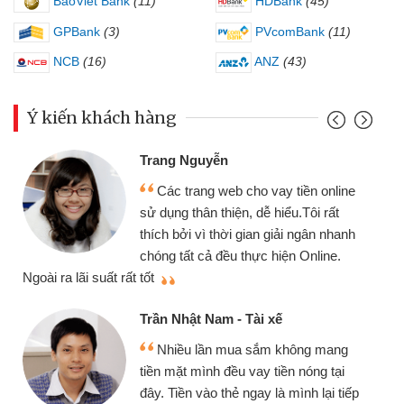
BaoViet Bank
(11)
HDBank
(45)
GPBank
(3)
PVcomBank
(11)
NCB
(16)
ANZ
(43)
Ý kiến khách hàng
Đoàn H
rang Nguyễn
Mình 
Các trang web cho vay tiền online
chiếc x
ử dụng thân thiện, dễ hiểu.Tôi rất
gói vay
hích bởi vì thời gian giải ngân nhanh
cần gặp 
hóng tất cả đều thực hiện Online.
thiệu cho bạn bè biết
ốt
Cấn Văn
rần Nhật Nam - Tài xế
Tôi k
Nhiều lần mua sắm không mang
nhiều lú
iền mặt mình đều vay tiền nóng tại
đến webs
ây. Tiền vào thẻ ngay là mình lại tiếp