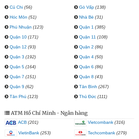
Củ Chi
(56)
Gò Vấp
(138)
Hóc Môn
(51)
Nhà Bè
(31)
Phú Nhuận
(123)
Quận 1
(385)
Quận 10
(171)
Quận 11
(108)
Quận 12
(93)
Quận 2
(86)
Quận 3
(192)
Quận 4
(50)
Quận 5
(164)
Quận 6
(86)
Quận 7
(151)
Quận 8
(43)
Quận 9
(62)
Tân Bình
(267)
Tân Phú
(123)
Thủ Đức
(111)
ATM Hồ Chí Minh - Ngân hàng
ACB
(201)
Vietcombank
(316)
VietinBank
(253)
Techcombank
(279)