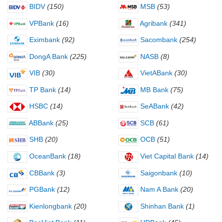
BIDV
(150)
MSB
(53)
VPBank
(16)
Agribank
(341)
Eximbank
(92)
Sacombank
(254)
DongA Bank
(225)
NASB
(8)
VIB
(30)
VietABank
(30)
TP Bank
(14)
MB Bank
(75)
HSBC
(14)
SeABank
(42)
ABBank
(25)
SCB
(61)
SHB
(20)
OCB
(51)
OceanBank
(18)
Viet Capital Bank
(14)
CBBank
(3)
Saigonbank
(10)
PGBank
(12)
Nam A Bank
(20)
Kienlongbank
(20)
Shinhan Bank
(1)