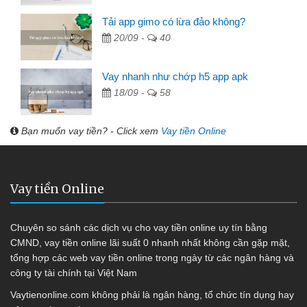
Tải app gimo có lừa đảo không?
20/09 -
40
Vay nhanh như chớp h5 app apk
18/09 -
58
Bạn muốn vay tiền? - Click xem
Vay tiền Online
Vay tiền Online
Chuyên so sánh các dịch vụ cho vay tiền online uy tín bằng
CMND, vay tiền online lãi suất 0 nhanh nhất không cần gặp mặt,
tổng hợp các web vay tiền online trong ngày từ các ngân hàng và
công ty tài chính tại Việt Nam
Vaytienonline.com không phải là ngân hàng, tổ chức tín dụng hay