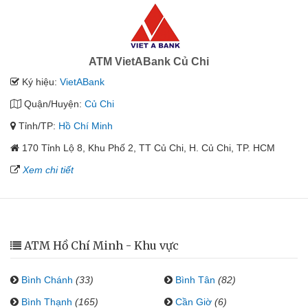
ATM VietABank Củ Chi
Ký hiệu:
VietABank
Quận/Huyện:
Củ Chi
Tỉnh/TP:
Hồ Chí Minh
170 Tỉnh Lộ 8, Khu Phố 2, TT Củ Chi, H. Củ Chi, TP. HCM
Xem chi tiết
ATM Hồ Chí Minh - Khu vực
Bình Chánh
(33)
Bình Tân
(82)
Bình Thạnh
(165)
Cần Giờ
(6)