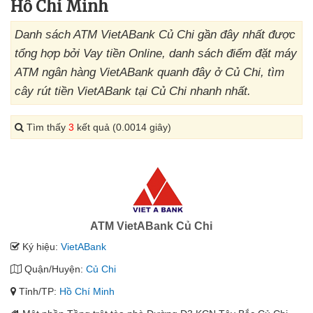
Hồ Chí Minh
Danh sách ATM VietABank Củ Chi gần đây nhất được
tổng hợp bởi Vay tiền Online, danh sách điểm đặt máy
ATM ngân hàng VietABank quanh đây ở Củ Chi, tìm
cây rút tiền VietABank tại Củ Chi nhanh nhất.
Tìm thấy
3
kết quả (0.0014 giây)
ATM VietABank Củ Chi
Ký hiệu:
VietABank
Quận/Huyện:
Củ Chi
Tỉnh/TP:
Hồ Chí Minh