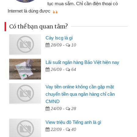
đã giải 
ục mua sắm. Chỉ cần điện thoại có
mình nhanh chóng
c
Có thể bạn quan tâm?
Cày lscg là gì
28/09 -
10
Lãi suất ngân hàng Bảo Việt hiện nay
26/09 -
64
Vay tiền online không cần gặp mặt
chuyển tiền qua ngân hàng chỉ cần
CMND
24/09 -
28
View triệu đô Tiếng anh là gì
22/09 -
40