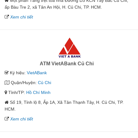
Một phần Tầng trệt tòa nhà Đường D3 KCN Tây Bắc Củ Chi,
ấp Bàu Tre 2, xã Tân An Hội, H. Củ Chi, TP. HCM.
Xem chi tiết
ATM VietABank Củ Chi
Ký hiệu:
VietABank
Quận/Huyện:
Củ Chi
Tỉnh/TP:
Hồ Chí Minh
Số 19, Tỉnh lộ 8, Ấp 1A, Xã Tân Thạnh Tây, H. Củ Chi, TP.
HCM.
Xem chi tiết