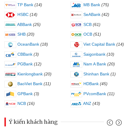
TP Bank
(14)
MB Bank
(75)
HSBC
(14)
SeABank
(42)
ABBank
(25)
SCB
(61)
SHB
(20)
OCB
(51)
OceanBank
(18)
Viet Capital Bank
(14)
CBBank
(3)
Saigonbank
(10)
PGBank
(12)
Nam A Bank
(20)
Kienlongbank
(20)
Shinhan Bank
(1)
BaoViet Bank
(11)
HDBank
(45)
GPBank
(3)
PVcomBank
(11)
NCB
(16)
ANZ
(43)
Ý kiến khách hàng