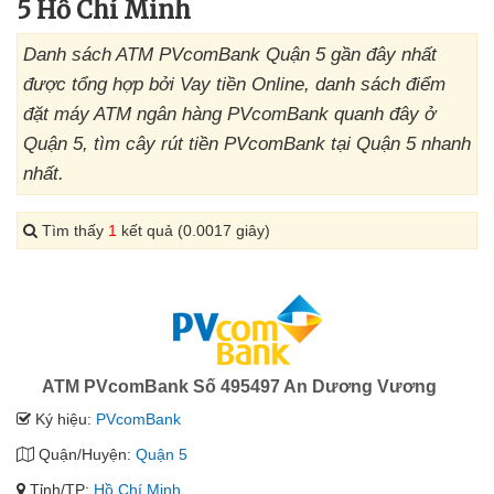
5 Hồ Chí Minh
Danh sách ATM PVcomBank Quận 5 gần đây nhất
được tổng hợp bởi Vay tiền Online, danh sách điểm
đặt máy ATM ngân hàng PVcomBank quanh đây ở
Quận 5, tìm cây rút tiền PVcomBank tại Quận 5 nhanh
nhất.
Tìm thấy
1
kết quả (0.0017 giây)
ATM PVcomBank Số 495497 An Dương Vương
Ký hiệu:
PVcomBank
Quận/Huyện:
Quận 5
Tỉnh/TP:
Hồ Chí Minh