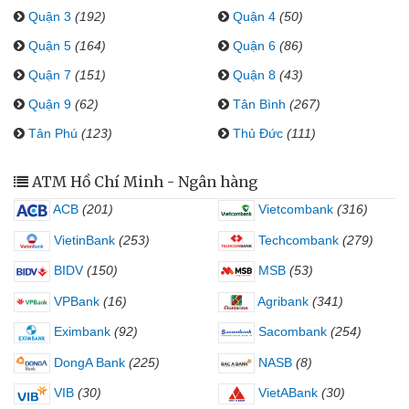
Quận 3
(192)
Quận 4
(50)
Quận 5
(164)
Quận 6
(86)
Quận 7
(151)
Quận 8
(43)
Quận 9
(62)
Tân Bình
(267)
Tân Phú
(123)
Thủ Đức
(111)
ATM Hồ Chí Minh - Ngân hàng
ACB
(201)
Vietcombank
(316)
VietinBank
(253)
Techcombank
(279)
BIDV
(150)
MSB
(53)
VPBank
(16)
Agribank
(341)
Eximbank
(92)
Sacombank
(254)
DongA Bank
(225)
NASB
(8)
VIB
(30)
VietABank
(30)