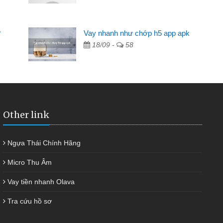
Mất 2 tuần các ngân hàng không ai cho vay. Trong khi
cần có 2 triệu để giải quyết việc riêng, trong 1-2 ngày tôi trả
?
Vay nhanh như chớp h5 app apk
được thôi. Cảm ơn đã giúp tôi kịp thời và nhanh chóng
18/09 -
58
Other link
Ngựa Thái Chính Hãng
Micro Thu Âm
Vay tiền nhanh Olava
Tra cứu hồ sơ