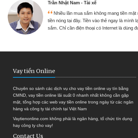
ế
Cấn Văn 
không mang tiền mặt mình đều vay
Tôi kin
vào thẻ ngay là mình lại tiếp tục mua
hàng, nhờ 
i có Internet là dùng được
quyết đượ
Vay tiền Online
Chuyên so sánh các dịch vụ cho vay tiền online uy tín bằng
CMND, vay tiền online lãi suất 0 nhanh nhất không cần gặp
mặt, tổng hợp các web vay tiền online trong ngày từ các ngân
hàng và công ty tài chính tại Việt Nam
Vaytienonline.com không phải là ngân hàng, tổ chức tín dụng
hay công ty cho vay!
Contact Us