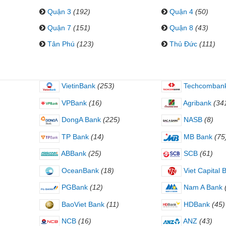
Quận 3
(192)
Quận 4
(50)
Quận 7
(151)
Quận 8
(43)
Tân Phú
(123)
Thủ Đức
(111)
VietinBank
(253)
Techcomban
VPBank
(16)
Agribank
(34
DongA Bank
(225)
NASB
(8)
TP Bank
(14)
MB Bank
(75
ABBank
(25)
SCB
(61)
OceanBank
(18)
Viet Capital 
PGBank
(12)
Nam A Bank
BaoViet Bank
(11)
HDBank
(45)
NCB
(16)
ANZ
(43)