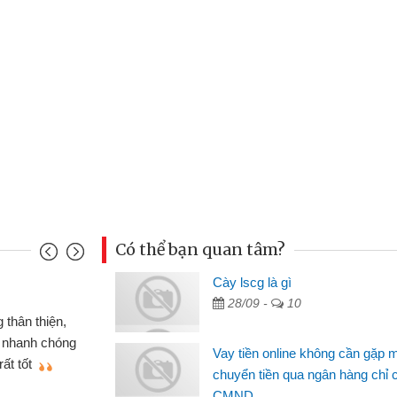
Có thể bạn quan tâm?
u Cảnh
Cày lscg là gì
28/09 -
10
ần tiền gấp nên định cầm cố chiếc xe wave
t may đã có gói vay tiền bằng CMND online
Vay tiền online không cần gặp 
gặp mặt nên rất tiện lợi, sẽ giới thiệu cho bạn
chuyển tiền qua ngân hàng chỉ 
CMND