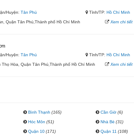
ận/Huyện:
Tân Phú
Tỉnh/TP:
Hồ Chí Minh
ân, Quận Tân Phú,Thành phố Hồ Chí Minh
Xem chi tiết
ơn
ận/Huyện:
Tân Phú
Tỉnh/TP:
Hồ Chí Minh
 Thọ Hòa, Quận Tân Phú,Thành phố Hồ Chí Minh
Xem chi tiết
Bình Thạnh
(165)
Cần Giờ
(6)
Hóc Môn
(51)
Nhà Bè
(31)
Quận 10
(171)
Quận 11
(108)