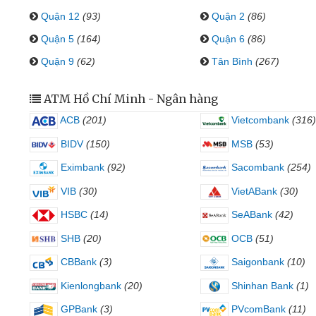
Quận 12
(93)
Quận 2
(86)
Quận 5
(164)
Quận 6
(86)
Quận 9
(62)
Tân Bình
(267)
ATM Hồ Chí Minh - Ngân hàng
ACB
(201)
Vietcombank
(316)
BIDV
(150)
MSB
(53)
Eximbank
(92)
Sacombank
(254)
VIB
(30)
VietABank
(30)
HSBC
(14)
SeABank
(42)
SHB
(20)
OCB
(51)
CBBank
(3)
Saigonbank
(10)
Kienlongbank
(20)
Shinhan Bank
(1)
GPBank
(3)
PVcomBank
(11)