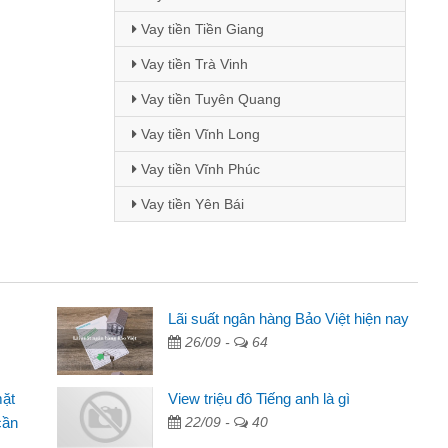
Vay tiền Tiền Giang
Vay tiền Trà Vinh
Vay tiền Tuyên Quang
Vay tiền Vĩnh Long
Vay tiền Vĩnh Phúc
Vay tiền Yên Bái
Mai Lan - Sinh viên
Lãi suất ngân hàng Bảo Việt hiện nay
26/09 -
64
Tôi biết đến thông qua quảng cáo trên facebook. Tôi là
sinh viên nên cần đóng tiền nhà, sinh nhật bạn bè, mà đọc
mặt
View triệu đô Tiếng anh là gì
thấy thủ tục nhanh gọn nên tôi quyết định vay
cần
22/09 -
40
Lâm Minh Chánh