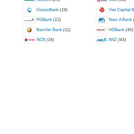
OceanBank
(18)
Viet Capital 
PGBank
(12)
Nam A Bank
BaoViet Bank
(11)
HDBank
(45)
NCB
(16)
ANZ
(43)