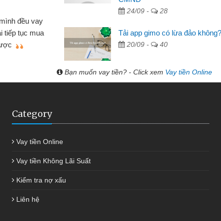
 hóa
24/09 -
28
Mất 
ôn bán nhỏ lẻ nhiều lúc cần vốn nhập
cần có 2
Tải app gimo có lừa đảo không
bsite qua bạn bè giới thiệu tôi đã giải
được th
20/09 -
40
ệc của mình nhanh chóng
Bạn muốn vay tiền? - Click xem
Vay tiền Online
Category
Vay tiền Online
Vay tiền Không Lãi Suất
Kiểm tra nợ xấu
Liên hệ