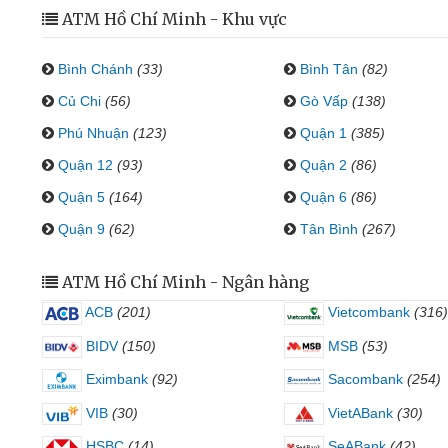
ATM Hồ Chí Minh - Khu vực
Bình Chánh
(33)
Bình Tân
(82)
Củ Chi
(56)
Gò Vấp
(138)
Phú Nhuận
(123)
Quận 1
(385)
Quận 12
(93)
Quận 2
(86)
Quận 5
(164)
Quận 6
(86)
Quận 9
(62)
Tân Bình
(267)
ATM Hồ Chí Minh - Ngân hàng
ACB
(201)
Vietcombank
(316)
BIDV
(150)
MSB
(53)
Eximbank
(92)
Sacombank
(254)
VIB
(30)
VietABank
(30)
HSBC
(14)
SeABank
(42)