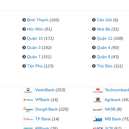
Bình Thạnh
(165)
Cần Giờ
(6)
Hóc Môn
(51)
Nhà Bè
(31)
Quận 10
(171)
Quận 11
(108)
Quận 3
(192)
Quận 4
(50)
Quận 7
(151)
Quận 8
(43)
Tân Phú
(123)
Thủ Đức
(111)
VietinBank
(253)
Techcomban
VPBank
(16)
Agribank
(34
DongA Bank
(225)
NASB
(8)
TP Bank
(14)
MB Bank
(75
ABBank
(25)
SCB
(61)