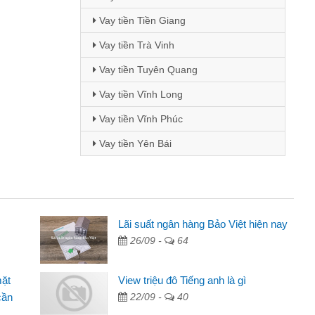
Vay tiền Tiền Giang
Vay tiền Trà Vinh
Vay tiền Tuyên Quang
Vay tiền Vĩnh Long
Vay tiền Vĩnh Phúc
Vay tiền Yên Bái
 - Sinh viên
Lãi suất ngân hàng Bảo Việt hiện nay
26/09 -
64
biết đến thông qua quảng cáo trên facebook. Tôi là
ên nên cần đóng tiền nhà, sinh nhật bạn bè, mà đọc
mặt
View triệu đô Tiếng anh là gì
ủ tục nhanh gọn nên tôi quyết định vay
cần
22/09 -
40
nh Chánh