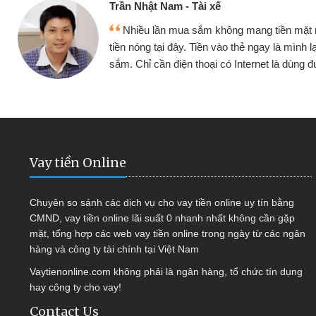
Cấn Văn Lực - Tạp
g tiền mặt mình đều vay
Tôi kinh doanh bu
y là mình lại tiếp tục mua
hàng, nhờ biết đến we
et là dùng được
quyết được công vi
Vay tiền Online
Chuyên so sánh các dịch vụ cho vay tiền online uy tín bằng
CMND, vay tiền online lãi suất 0 nhanh nhất không cần gặp
mặt, tổng hợp các web vay tiền online trong ngày từ các ngân
hàng và công ty tài chính tại Việt Nam
Vaytienonline.com không phải là ngân hàng, tổ chức tín dụng
hay công ty cho vay!
Contact Us