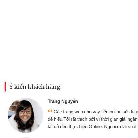
Ý kiến khách hàng
Đoàn Hữu Cảnh
Mình cần tiền gấ
ine sử dụng thân thiện,
nhưng thật may đã c
gian giải ngân nhanh chóng
không cần gặp mặt nên
ra lãi suất rất tốt
bè biết