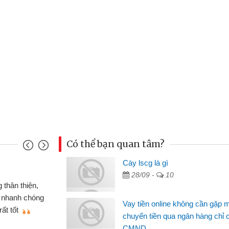
Có thể bạn quan tâm?
Cày lscg là gì
Mai Lan
28/09 -
10
p nên định cầm cố chiếc xe wave
Tôi 
ó gói vay tiền bằng CMND online
sinh vi
Vay tiền online không cần gặp 
 rất tiện lợi, sẽ giới thiệu cho bạn
thấy th
chuyển tiền qua ngân hàng chỉ 
CMND
Lâm Mi