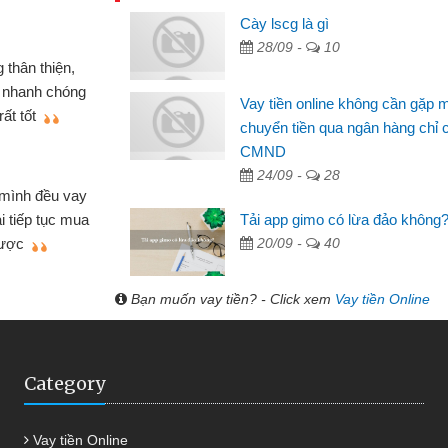
Cày lscg là gì
Mai Lan - S
28/09 -
10
n định cầm cố chiếc xe wave
Tôi biết 
i vay tiền bằng CMND online
sinh viên n
Vay tiền online không cần gặp 
 tiện lợi, sẽ giới thiệu cho bạn
thấy thủ tụ
chuyển tiền qua ngân hàng chỉ 
CMND
Lâm Minh 
24/09 -
28
Mất 2 tu
án nhỏ lẻ nhiều lúc cần vốn nhập
cần có 2 tri
Tải app gimo có lừa đảo không
e qua bạn bè giới thiệu tôi đã giải
được thôi. 
20/09 -
40
ủa mình nhanh chóng
Bạn muốn vay tiền? - Click xem
Vay tiền Online
Category
Vay tiền Online