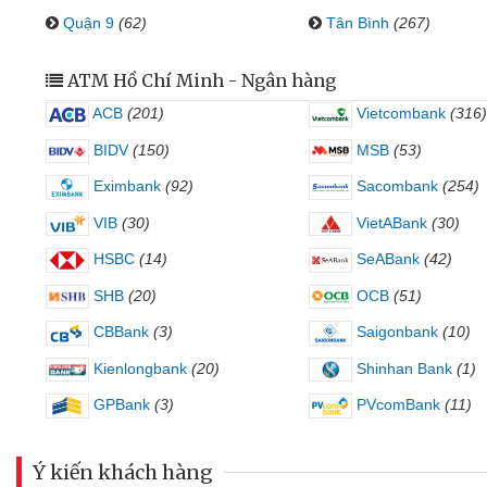
Quận 9
(62)
Tân Bình
(267)
ATM Hồ Chí Minh - Ngân hàng
ACB
(201)
Vietcombank
(316)
BIDV
(150)
MSB
(53)
Eximbank
(92)
Sacombank
(254)
VIB
(30)
VietABank
(30)
HSBC
(14)
SeABank
(42)
SHB
(20)
OCB
(51)
CBBank
(3)
Saigonbank
(10)
Kienlongbank
(20)
Shinhan Bank
(1)
GPBank
(3)
PVcomBank
(11)
Ý kiến khách hàng