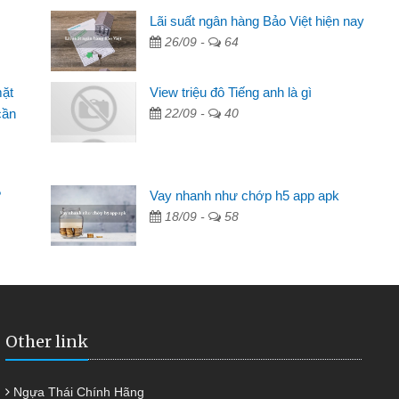
inh viên
Lãi suất ngân hàng Bảo Việt hiện nay
26/09 -
64
đến thông qua quảng cáo trên facebook. Tôi là
ên cần đóng tiền nhà, sinh nhật bạn bè, mà đọc
mặt
View triệu đô Tiếng anh là gì
c nhanh gọn nên tôi quyết định vay
cần
22/09 -
40
Chánh
ần các ngân hàng không ai cho vay. Trong khi
ệu để giải quyết việc riêng, trong 1-2 ngày tôi trả
?
Vay nhanh như chớp h5 app apk
Cảm ơn đã giúp tôi kịp thời và nhanh chóng
18/09 -
58
Other link
Ngựa Thái Chính Hãng