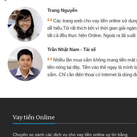
Đoàn Hữu Cảnh
Mình cần tiền gấp nê
sử dụng thân thiện,
nhưng thật may đã có gó
giải ngân nhanh chóng
không cần gặp mặt nên rất
i suất rất tốt
bè biết
Cấn Văn Lực - Tạp hóa
ền mặt mình đều vay
Tôi kinh doanh buôn b
 mình lại tiếp tục mua
hàng, nhờ biết đến websit
à dùng được
quyết được công việc c
Vay tiền Online
Chuyên so sánh các dịch vụ cho vay tiền online uy tín bằng