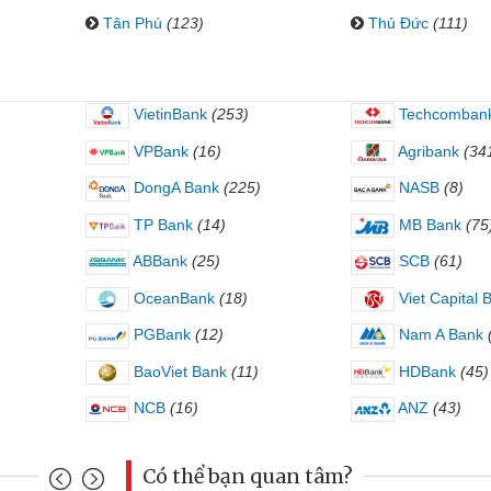
Tân Phú
(123)
Thủ Đức
(111)
VietinBank
(253)
Techcomban
VPBank
(16)
Agribank
(34
DongA Bank
(225)
NASB
(8)
TP Bank
(14)
MB Bank
(75
ABBank
(25)
SCB
(61)
OceanBank
(18)
Viet Capital 
PGBank
(12)
Nam A Bank
BaoViet Bank
(11)
HDBank
(45)
NCB
(16)
ANZ
(43)
Có thể bạn quan tâm?