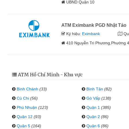
UBND Quận 10
ATM Eximbank PGD Nhật Tảo
Ký hiệu:
Eximbank
Qu
410 Nguyễn Tri Phương,Phường 4
ATM Hồ Chí Minh - Khu vực
Bình Chánh
(33)
Bình Tân
(82)
Củ Chi
(56)
Gò Vấp
(138)
Phú Nhuận
(123)
Quận 1
(385)
Quận 12
(93)
Quận 2
(86)
Quận 5
(164)
Quận 6
(86)