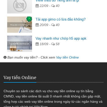
View triệu đô Tiếng anh là gì
22/09 -
40
Tải app gimo có lừa đảo không?
20/09 -
40
Vay nhanh như chớp h5 app apk
18/09 -
58
Bạn muốn vay tiền? - Click xem
Vay tiền Online
Vay tiền Online
Chuyên so sánh các dịch vụ cho vay tiền online uy tín bằng
CMND, vay tiền online lãi suất 0 nhanh nhất không cần gặp mặt,
tổng hợp các web vay tiền online trong ngày từ các ngân hàng và
công ty tài chính tại Việt Nam