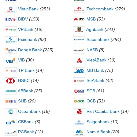
VietinBank
(253)
Techcombank
(279)
BIDV
(150)
MSB
(53)
VPBank
(16)
Agribank
(341)
Eximbank
(92)
Sacombank
(254)
DongA Bank
(225)
NASB
(8)
VIB
(30)
VietABank
(30)
TP Bank
(14)
MB Bank
(75)
HSBC
(14)
SeABank
(42)
ABBank
(25)
SCB
(61)
SHB
(20)
OCB
(51)
OceanBank
(18)
Viet Capital Bank
(14)
CBBank
(3)
Saigonbank
(10)
PGBank
(12)
Nam A Bank
(20)