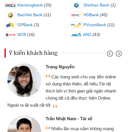
Kienlongbank
(20)
Shinhan Bank
(1)
BaoViet Bank
(11)
HDBank
(45)
GPBank
(3)
PVcomBank
(11)
NCB
(16)
ANZ
(43)
Ý kiến khách hàng
Đoàn Hữu C
 Nguyễn
Mình cần t
 trang web cho vay tiền online
chiếc xe wav
 thân thiện, dễ hiểu.Tôi rất
gói vay tiền
ởi vì thời gian giải ngân nhanh
cần gặp mặt nê
tất cả đều thực hiện Online.
thiệu cho bạn bè biết
Cấn Văn Lực
hật Nam - Tài xế
Tôi kinh d
ều lần mua sắm không mang