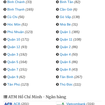
Bình Chánh
(33)
Bình Tân
(82)
Bình Thạnh
(165)
Cần Giờ
(6)
Củ Chi
(56)
Gò Vấp
(138)
Hóc Môn
(51)
Nhà Bè
(31)
Phú Nhuận
(123)
Quận 1
(385)
Quận 10
(171)
Quận 11
(108)
Quận 12
(93)
Quận 2
(86)
Quận 3
(192)
Quận 4
(50)
Quận 5
(164)
Quận 6
(86)
Quận 7
(151)
Quận 8
(43)
Quận 9
(62)
Tân Bình
(267)
Tân Phú
(123)
Thủ Đức
(111)
ATM Hồ Chí Minh - Ngân hàng
ACB
(201)
Vietcombank
(316)