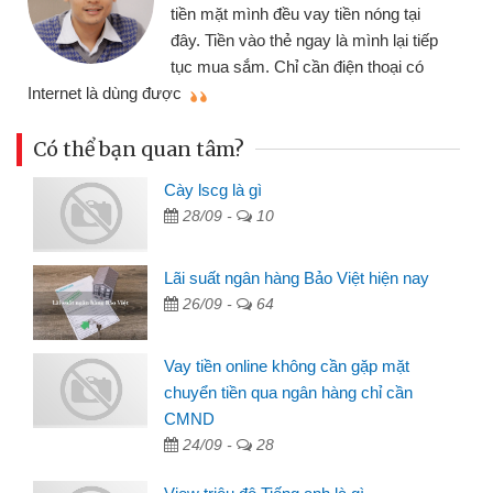
nhiều lúc cần
ặt mình đều vay tiền nóng tại
đến website qu
ền vào thẻ ngay là mình lại tiếp
đã giải quyết
a sắm. Chỉ cần điện thoại có
mình nhanh chóng
Có thể bạn quan tâm?
Cày lscg là gì
28/09 -
10
Lãi suất ngân hàng Bảo Việt hiện nay
26/09 -
64
Vay tiền online không cần gặp mặt
chuyển tiền qua ngân hàng chỉ cần
CMND
24/09 -
28