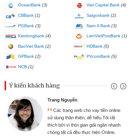
OceanBank
(3)
Viet Capital Bank
(4)
CBBank
(1)
Saigonbank
(2)
PGBank
(3)
Nam A Bank
(3)
Kienlongbank
(4)
LienVietPostBank
(1)
BaoViet Bank
(2)
HDBank
(5)
GPBank
(2)
PVcomBank
(5)
NCB
(1)
Ý kiến khách hàng
Đoàn Hữu Cảnh
yễn
Mình cần tiền 
g web cho vay tiền online
chiếc xe wave như
 thiện, dễ hiểu.Tôi rất
gói vay tiền bằng
 thời gian giải ngân nhanh
cần gặp mặt nên rất
ả đều thực hiện Online.
thiệu cho bạn bè biết