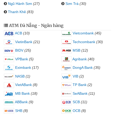
Ngũ Hành Sơn
(27)
Sơn Trà
(30)
Thanh Khê
(83)
ATM Đà Nẵng - Ngân hàng
ACB
(10)
Vietcombank
(45)
VietinBank
(21)
Techcombank
(30)
BIDV
(25)
MSB
(12)
VPBank
(5)
Agribank
(40)
Eximbank
(17)
DongA Bank
(35)
NASB
(1)
VIB
(2)
VietABank
(8)
TP Bank
(2)
MB Bank
(18)
SeABank
(11)
ABBank
(9)
SCB
(11)
SHB
(8)
OCB
(8)