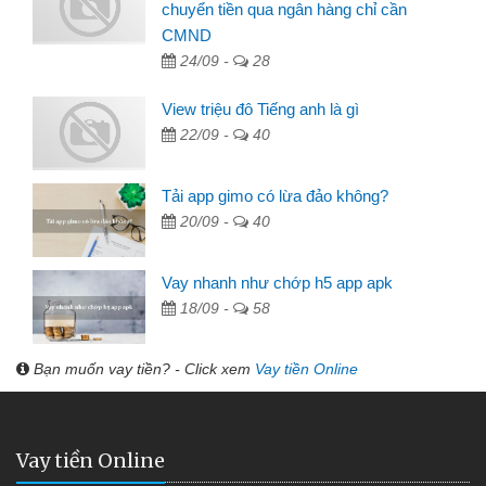
chuyển tiền qua ngân hàng chỉ cần
CMND
24/09 -
28
View triệu đô Tiếng anh là gì
22/09 -
40
Tải app gimo có lừa đảo không?
20/09 -
40
Vay nhanh như chớp h5 app apk
18/09 -
58
Bạn muốn vay tiền? - Click xem
Vay tiền Online
Vay tiền Online