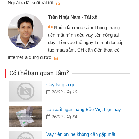
Cấn Văn Lực - Tạ
Nam - Tài xế
Tôi kinh doanh 
ần mua sắm không mang
nhiều lúc cần vốn 
nh đều vay tiền nóng tại
đến website qua bạn
o thẻ ngay là mình lại tiếp
đã giải quyết được
. Chỉ cần điện thoại có
mình nhanh chóng
Có thể bạn quan tâm?
Cày lscg là gì
28/09 -
10
Lãi suất ngân hàng Bảo Việt hiện nay
26/09 -
64
Vay tiền online không cần gặp mặt