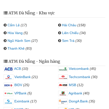
ATM Đà Nẵng - Khu vực
Cẩm Lệ
(17)
Hải Châu
(158)
Hòa Vang
(5)
Liên Chiểu
(34)
Ngũ Hành Sơn
(27)
Sơn Trà
(30)
Thanh Khê
(83)
ATM Đà Nẵng - Ngân hàng
ACB
(10)
Vietcombank
(45)
VietinBank
(21)
Techcombank
(30)
BIDV
(25)
MSB
(12)
VPBank
(5)
Agribank
(40)
Eximbank
(17)
DongA Bank
(35)