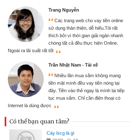
Trang Nguyễn
Các trang web cho vay tiền online
sử dụng thân thiện, dễ hiểu.Tôi rất
thích bởi vì thời gian giải ngân nhanh
chóng tất cả đều thực hiện Online.
thi
Ngoài ra lãi suất rất tốt
Trần Nhật Nam - Tài xế
Nhiều lần mua sắm không mang
tiền mặt mình đều vay tiền nóng tại
đây. Tiền vào thẻ ngay là mình lại tiếp
tục mua sắm. Chỉ cần điện thoại có
mì
Internet là dùng được
Có thể bạn quan tâm?
Cày lscg là gì