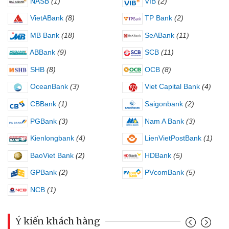
NASB
(1)
VIB
(2)
VietABank
(8)
TP Bank
(2)
MB Bank
(18)
SeABank
(11)
ABBank
(9)
SCB
(11)
SHB
(8)
OCB
(8)
OceanBank
(3)
Viet Capital Bank
(4)
CBBank
(1)
Saigonbank
(2)
PGBank
(3)
Nam A Bank
(3)
Kienlongbank
(4)
LienVietPostBank
(1)
BaoViet Bank
(2)
HDBank
(5)
GPBank
(2)
PVcomBank
(5)
NCB
(1)
Ý kiến khách hàng