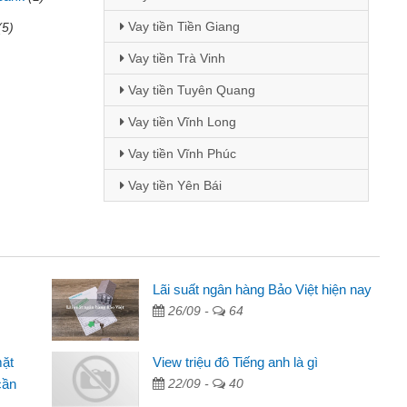
Vay tiền Tiền Giang
(5)
Vay tiền Trà Vinh
Vay tiền Tuyên Quang
Vay tiền Vĩnh Long
Vay tiền Vĩnh Phúc
Vay tiền Yên Bái
i Lan - Sinh viên
Lãi suất ngân hàng Bảo Việt hiện nay
26/09 -
64
Tôi biết đến thông qua quảng cáo trên facebook. Tôi là
nh viên nên cần đóng tiền nhà, sinh nhật bạn bè, mà đọc
mặt
View triệu đô Tiếng anh là gì
ấy thủ tục nhanh gọn nên tôi quyết định vay
cần
22/09 -
40
m Minh Chánh