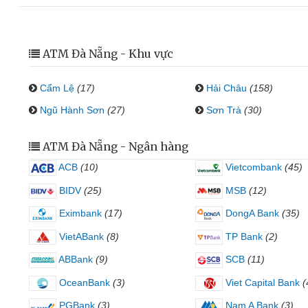
ATM Đà Nẵng - Khu vực
Cẩm Lệ
(17)
Hải Châu
(158)
Ngũ Hành Sơn
(27)
Sơn Trà
(30)
ATM Đà Nẵng - Ngân hàng
ACB
(10)
Vietcombank
(45)
BIDV
(25)
MSB
(12)
Eximbank
(17)
DongA Bank
(35)
VietABank
(8)
TP Bank
(2)
ABBank
(9)
SCB
(11)
OceanBank
(3)
Viet Capital Bank
(
PGBank
(3)
Nam A Bank
(3)