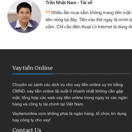
Cấn Văn Lực -
 mang tiền mặt mình đều vay
Tôi kinh doa
ẻ ngay là mình lại tiếp tục mua
hàng, nhờ biết đ
nternet là dùng được
quyết được côn
Vay tiền Online
Chuyên so sánh các dịch vụ cho vay tiền online uy tín bằng
CMND, vay tiền online lãi suất 0 nhanh nhất không cần gặp
mặt, tổng hợp các web vay tiền online trong ngày từ các ngân
hàng và công ty tài chính tại Việt Nam
Vaytienonline.com không phải là ngân hàng, tổ chức tín dụng
hay công ty cho vay!
Contact Us