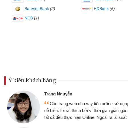
BaoViet Bank
(2)
HDBank
(5)
NCB
(1)
Ý kiến khách hàng
Đoàn Hữu Cả
Mình cần tiề
n online sử dụng thân thiện,
nhưng thật may
thời gian giải ngân nhanh chóng
không cần gặp mặ
goài ra lãi suất rất tốt
bè biết