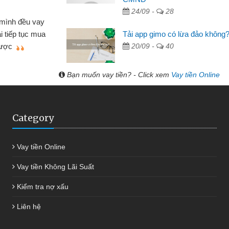
 Tạp hóa
24/09 -
28
nh buôn bán nhỏ lẻ nhiều lúc cần vốn nhập
cần
Tải app gimo có lừa đảo không
ến website qua bạn bè giới thiệu tôi đã giải
đư
20/09 -
40
g việc của mình nhanh chóng
Bạn muốn vay tiền? - Click xem
Vay tiền Online
Category
Vay tiền Online
Vay tiền Không Lãi Suất
Kiểm tra nợ xấu
Liên hệ