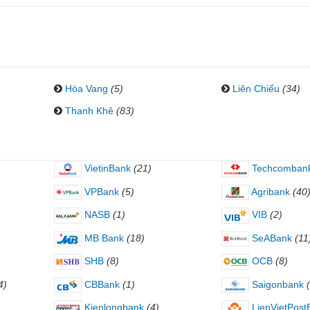
Hòa Vang
(5)
Liên Chiểu
(34)
Thanh Khê
(83)
VietinBank
(21)
Techcomban
VPBank
(5)
Agribank
(40
NASB
(1)
VIB
(2)
MB Bank
(18)
SeABank
(11
SHB
(8)
OCB
(8)
4)
CBBank
(1)
Saigonbank
Kienlongbank
(4)
LienVietPost