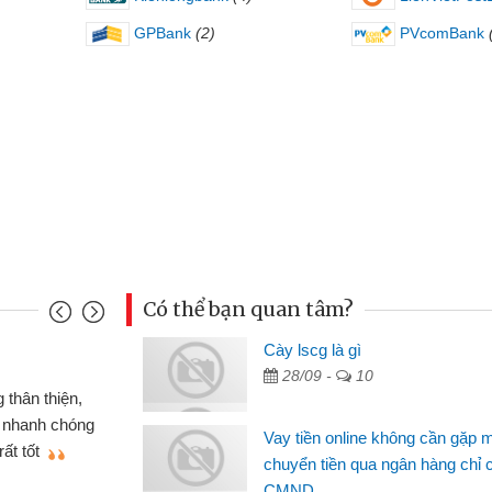
GPBank
(2)
PVcomBank
Có thể bạn quan tâm?
nh
Cày lscg là gì
Ma
28/09 -
10
n gấp nên định cầm cố chiếc xe wave
 đã có gói vay tiền bằng CMND online
si
Vay tiền online không cần gặp 
t nên rất tiện lợi, sẽ giới thiệu cho bạn
th
chuyển tiền qua ngân hàng chỉ 
CMND
Lâ