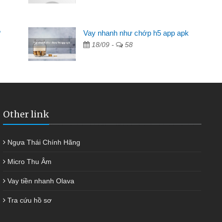
Mất 2 tuần các ngân hàng không ai cho vay. Trong khi
 có 2 triệu để giải quyết việc riêng, trong 1-2 ngày tôi trả
?
Vay nhanh như chớp h5 app apk
ợc thôi. Cảm ơn đã giúp tôi kịp thời và nhanh chóng
18/09 -
58
Other link
Ngựa Thái Chính Hãng
Micro Thu Âm
Vay tiền nhanh Olava
Tra cứu hồ sơ