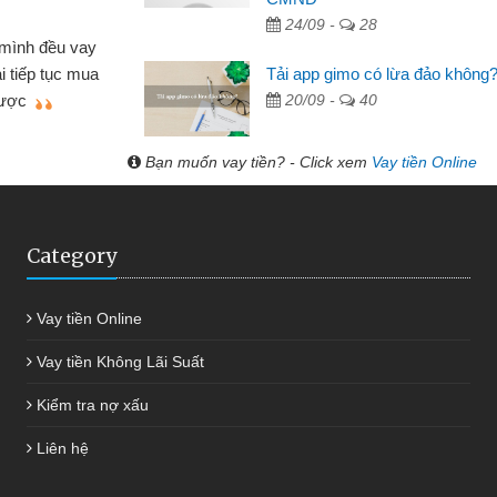
Lực - Tạp hóa
24/09 -
28
h doanh buôn bán nhỏ lẻ nhiều lúc cần vốn nhập
Tải app gimo có lừa đảo không
biết đến website qua bạn bè giới thiệu tôi đã giải
20/09 -
40
c công việc của mình nhanh chóng
Bạn muốn vay tiền? - Click xem
Vay tiền Online
Category
Vay tiền Online
Vay tiền Không Lãi Suất
Kiểm tra nợ xấu
Liên hệ