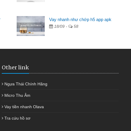
Mất 2 tuần các ngân hàng không ai cho vay. Trong khi
cần có 2 triệu để giải quyết việc riêng, trong 1-2 ngày tôi trả
?
Vay nhanh như chớp h5 app apk
được thôi. Cảm ơn đã giúp tôi kịp thời và nhanh chóng
18/09 -
58
Other link
Ngựa Thái Chính Hãng
Micro Thu Âm
Vay tiền nhanh Olava
Tra cứu hồ sơ