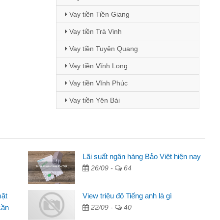
Vay tiền Tiền Giang
Vay tiền Trà Vinh
Vay tiền Tuyên Quang
Vay tiền Vĩnh Long
Vay tiền Vĩnh Phúc
Vay tiền Yên Bái
Mai Lan - Sinh viên
Lãi suất ngân hàng Bảo Việt hiện nay
26/09 -
64
Tôi biết đến thông qua quảng cáo trên facebook. Tôi là
sinh viên nên cần đóng tiền nhà, sinh nhật bạn bè, mà đọc
mặt
View triệu đô Tiếng anh là gì
thấy thủ tục nhanh gọn nên tôi quyết định vay
cần
22/09 -
40
Lâm Minh Chánh