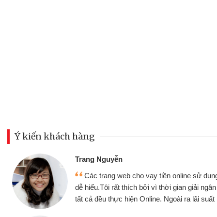
Ý kiến khách hàng
Đoàn Hữ
Mình c
y tiền online sử dụng thân thiện,
nhưng thậ
i vì thời gian giải ngân nhanh chóng
không cần 
ine. Ngoài ra lãi suất rất tốt
bè biết