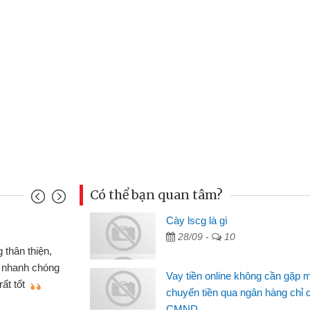
Có thể bạn quan tâm?
u Cảnh
Cày lscg là gì
28/09 -
10
ần tiền gấp nên định cầm cố chiếc xe wave
t may đã có gói vay tiền bằng CMND online
Vay tiền online không cần gặp 
gặp mặt nên rất tiện lợi, sẽ giới thiệu cho bạn
chuyển tiền qua ngân hàng chỉ 
CMND