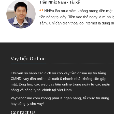
ế
Cấn Văn 
không mang tiền mặt mình đều vay
Tôi kin
vào thẻ ngay là mình lại tiếp tục mua
hàng, nhờ 
i có Internet là dùng được
quyết đượ
Vay tiền Online
Chuyên so sánh các dịch vụ cho vay tiền online uy tín bằng
CMND, vay tiền online lãi suất 0 nhanh nhất không cần gặp
mặt, tổng hợp các web vay tiền online trong ngày từ các ngân
hàng và công ty tài chính tại Việt Nam
Vaytienonline.com không phải là ngân hàng, tổ chức tín dụng
hay công ty cho vay!
Contact Us