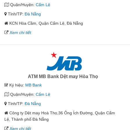
Quận/Huyện:
Cẩm Lệ
Tỉnh/TP:
Đà Nẵng
KCN Hòa Cầm, Quận Cẩm Lệ, Đà Nẵng
Xem chi tiết
ATM MB Bank Dệt may Hòa Thọ
Ký hiệu:
MB Bank
Quận/Huyện:
Cẩm Lệ
Tỉnh/TP:
Đà Nẵng
Công ty Dệt may Hoà Thọ,36 Ông Ích Đường, Quận Cẩm
Lệ, Thành phố Đà Nẵng
Xem chi tiết