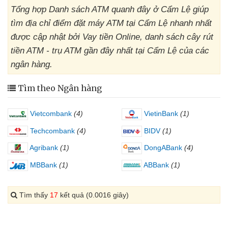
Tổng hợp Danh sách ATM quanh đây ở Cẩm Lệ giúp
tìm địa chỉ điểm đặt máy ATM tại Cẩm Lệ nhanh nhất
được cập nhật bởi Vay tiền Online, danh sách cây rút
tiền ATM - trụ ATM gần đây nhất tại Cẩm Lệ của các
ngân hàng.
Tìm theo Ngân hàng
Vietcombank
(4)
VietinBank
(1)
Techcombank
(4)
BIDV
(1)
Agribank
(1)
DongABank
(4)
MBBank
(1)
ABBank
(1)
Tìm thấy
17
kết quả (0.0016 giây)