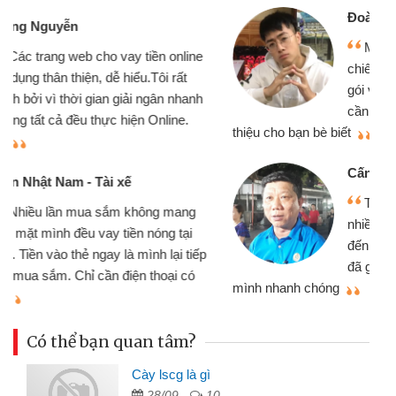
Đoàn Hữu Cảnh
Mình cần tiền gấp nên định cầm cố
chiếc xe wave nhưng thật may đã có
gói vay tiền bằng CMND online không
cần gặp mặt nên rất tiện lợi, sẽ giới
thiệu cho bạn bè biết
qu
Cấn Văn Lực - Tạp hóa
Tôi kinh doanh buôn bán nhỏ lẻ
nhiều lúc cần vốn nhập hàng, nhờ biết
đến website qua bạn bè giới thiệu tôi
đã giải quyết được công việc của
mình nhanh chóng
th
Có thể bạn quan tâm?
Cày lscg là gì
28/09 -
10