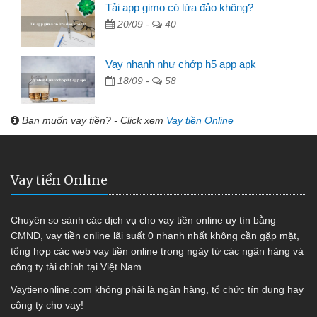
Tải app gimo có lừa đảo không?
20/09 -
40
Vay nhanh như chớp h5 app apk
18/09 -
58
Bạn muốn vay tiền? - Click xem
Vay tiền Online
Vay tiền Online
Chuyên so sánh các dịch vụ cho vay tiền online uy tín bằng
CMND, vay tiền online lãi suất 0 nhanh nhất không cần gặp mặt,
tổng hợp các web vay tiền online trong ngày từ các ngân hàng và
công ty tài chính tại Việt Nam
Vaytienonline.com không phải là ngân hàng, tổ chức tín dụng hay
công ty cho vay!