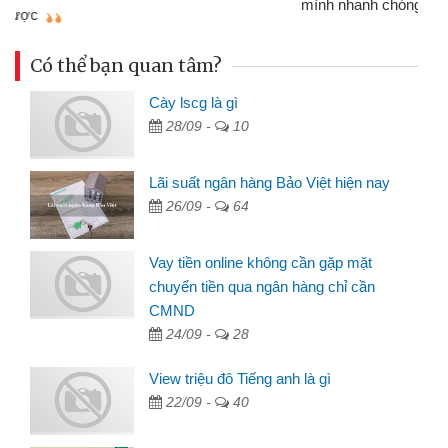
mình nhanh chóng
th
Có thể bạn quan tâm?
Cày lscg là gì
28/09 -
10
Lãi suất ngân hàng Bảo Việt hiện nay
26/09 -
64
Vay tiền online không cần gặp mặt
chuyển tiền qua ngân hàng chỉ cần
CMND
24/09 -
28
View triệu đô Tiếng anh là gì
22/09 -
40