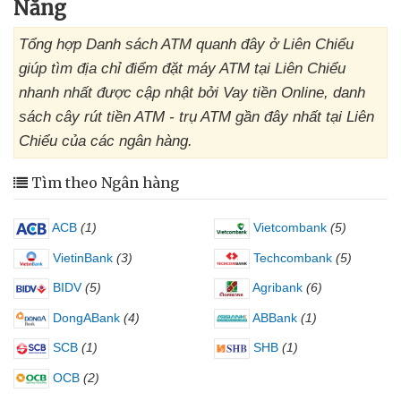
Nẵng
Tổng hợp Danh sách ATM quanh đây ở Liên Chiểu
giúp tìm địa chỉ điểm đặt máy ATM tại Liên Chiểu
nhanh nhất được cập nhật bởi Vay tiền Online, danh
sách cây rút tiền ATM - trụ ATM gần đây nhất tại Liên
Chiểu của các ngân hàng.
Tìm theo Ngân hàng
ACB
(1)
Vietcombank
(5)
VietinBank
(3)
Techcombank
(5)
BIDV
(5)
Agribank
(6)
DongABank
(4)
ABBank
(1)
SCB
(1)
SHB
(1)
OCB
(2)