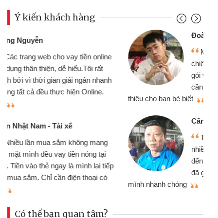
Ý kiến khách hàng
Đoàn Hữu Cảnh
Mình cần tiền gấp nên định cầm cố
chiếc xe wave nhưng thật may đã có
gói vay tiền bằng CMND online không
cần gặp mặt nên rất tiện lợi, sẽ giới
thiệu cho bạn bè biết
qu
Cấn Văn Lực - Tạp hóa
Tôi kinh doanh buôn bán nhỏ lẻ
nhiều lúc cần vốn nhập hàng, nhờ biết
đến website qua bạn bè giới thiệu tôi
đã giải quyết được công việc của
mình nhanh chóng
th
Có thể bạn quan tâm?