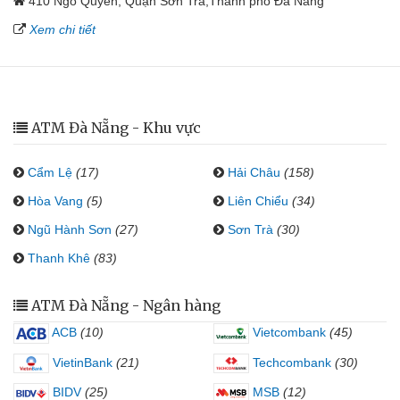
410 Ngô Quyền, Quận Sơn Trà,Thành phố Đà Nẵng
Xem chi tiết
ATM Đà Nẵng - Khu vực
Cẩm Lệ
(17)
Hải Châu
(158)
Hòa Vang
(5)
Liên Chiểu
(34)
Ngũ Hành Sơn
(27)
Sơn Trà
(30)
Thanh Khê
(83)
ATM Đà Nẵng - Ngân hàng
ACB
(10)
Vietcombank
(45)
VietinBank
(21)
Techcombank
(30)
BIDV
(25)
MSB
(12)