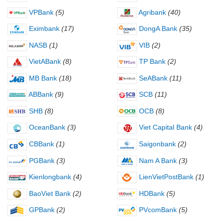
VPBank
(5)
Agribank
(40)
Eximbank
(17)
DongA Bank
(35)
NASB
(1)
VIB
(2)
VietABank
(8)
TP Bank
(2)
MB Bank
(18)
SeABank
(11)
ABBank
(9)
SCB
(11)
SHB
(8)
OCB
(8)
OceanBank
(3)
Viet Capital Bank
(4)
CBBank
(1)
Saigonbank
(2)
PGBank
(3)
Nam A Bank
(3)
Kienlongbank
(4)
LienVietPostBank
(1)
BaoViet Bank
(2)
HDBank
(5)
GPBank
(2)
PVcomBank
(5)